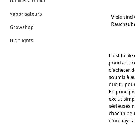
Feuilles à rouler
Vaporisateurs
Viele sind
Rauchzubeh
Growshop
Highlights
Il est facil
pourtant, c
d'acheter d
soumis à au
que tu pourr
En principe
exclut simp
sérieuses n
chacun peut
d'un pays à 