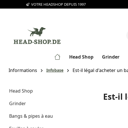
VOTRE HEADSHOP DEPUIS 1997
sser au contenu principal
Passer à la recherche
Passer à la navigation principale
Head Shop
Grinder
Informations
Est-il légal d'acheter un 
Infobase
Head Shop
Est-il
Grinder
Bangs & pipes à eau