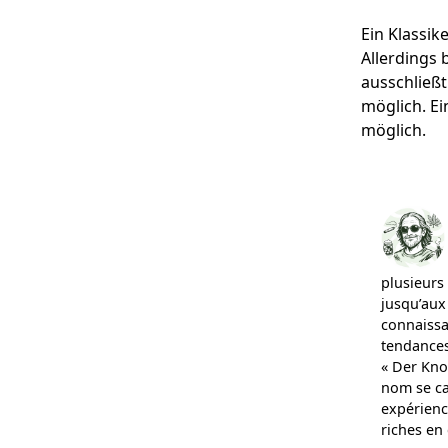
Ein Klassik
Allerdings 
ausschließt
möglich. Ei
möglich.
plusieurs
jusqu’aux
connaissa
tendances
« Der Kno
nom se ca
expérienc
riches en