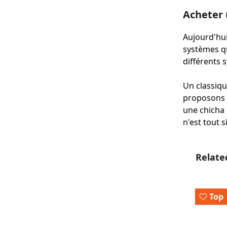
Acheter 
Aujourd'hui
systèmes qu
différents 
Un classiqu
proposons p
une chicha 
n'est tout 
Ignorer 
Relate
Top