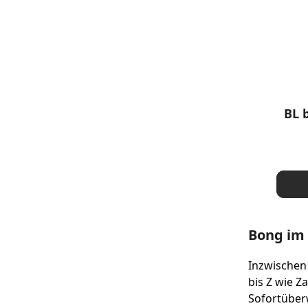
Note m
BL 
Bong im 
Inzwischen
bis Z wie Z
Sofortüber