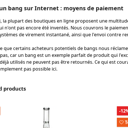
un bang sur Internet : moyens de paiement
, la plupart des boutiques en ligne proposent une multit
i n'ont pas encore été inventés. Nous couvrons le paiement 
systèmes de virement instantané, ainsi que l'envoi contre
e que certains acheteurs potentiels de bangs nous réclament
as, car un bang est un exemple parfait de produit qui l'exc
déjà utilisés ne peuvent pas être retournés. Ce qui est cou
simplement pas possible ici.
la galerie de produits
d products
-12
T