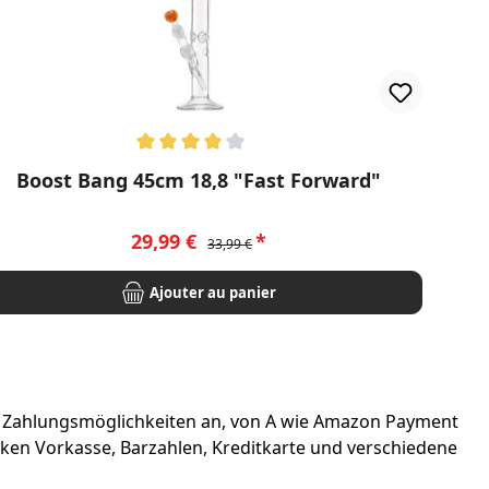
te moyenne de 4 sur 5 étoiles
Boost Bang 45cm 18,8 "Fast Forward"
Prix de vente :
Prix régulier :
29,99 €
33,99 €
Ajouter au panier
e Zahlungsmöglichkeiten an, von A wie Amazon Payment
ecken Vorkasse, Barzahlen, Kreditkarte und verschiedene