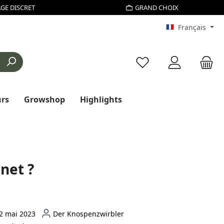
GE DISCRET
GRAND CHOIX
Français
Vous avez 0 articles d
urs
Growshop
Highlights
rnet ?
2 mai 2023
Der Knospenzwirbler