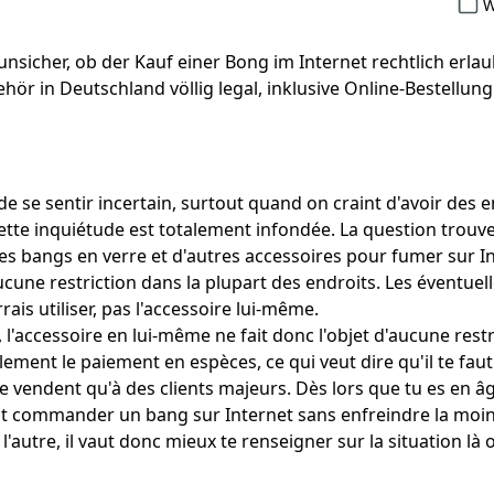
W
 unsicher, ob der Kauf einer Bong im Internet rechtlich erla
ör in Deutschland völlig legal, inklusive Online-Bestellu
e de se sentir incertain, surtout quand on craint d'avoir des 
ette inquiétude est totalement infondée. La question trouve d
es bangs en verre et d'autres accessoires pour fumer sur Int
cune restriction dans la plupart des endroits. Les éventuel
ais utiliser, pas l'accessoire lui-même.
, l'accessoire en lui-même ne fait donc l'objet d'aucune res
lement le paiement en espèces, ce qui veut dire qu'il te fa
e vendent qu'à des clients majeurs. Dès lors que tu es en 
 commander un bang sur Internet sans enfreindre la moindre 
l'autre, il vaut donc mieux te renseigner sur la situation là o