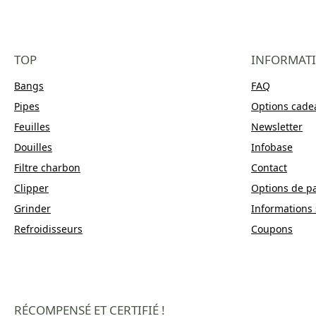
TOP
INFORMAT
Bangs
FAQ
Pipes
Options cade
Feuilles
Newsletter
Douilles
Infobase
Filtre charbon
Contact
Clipper
Options de p
Grinder
Informations 
Refroidisseurs
Coupons
RÉCOMPENSÉ ET CERTIFIÉ !