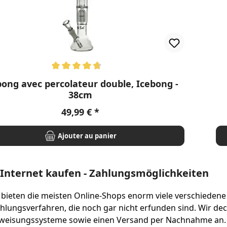
oyenne de 4.63 sur 5 étoiles
No
bong avec percolateur double, Icebong -
38cm
Prix régulier :
49,99 €
Ajouter au panier
Internet kaufen - Zahlungsmöglichkeiten
 bieten die meisten Online-Shops enorm viele verschieden
ahlungsverfahren, die noch gar nicht erfunden sind. Wir d
weisungssysteme sowie einen Versand per Nachnahme an.