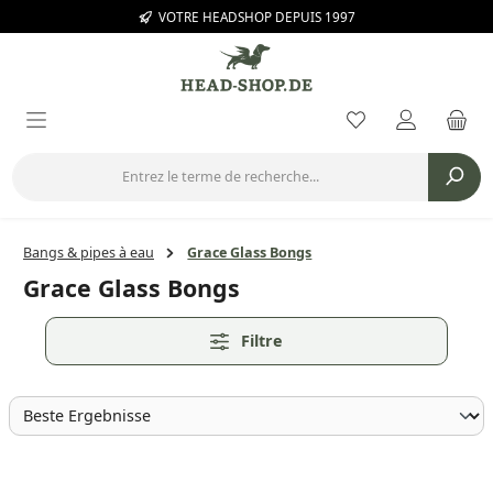
VOTRE HEADSHOP DEPUIS 1997
Passer au contenu principal
Vous avez 0 arti
Bangs & pipes à eau
Grace Glass Bongs
Grace Glass Bongs
Filtre