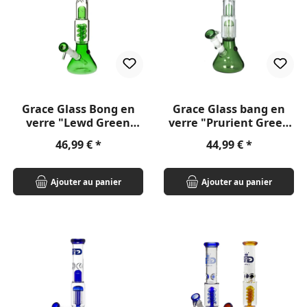
Grace Glass Bong en
Grace Glass bang en
verre "Lewd Green
verre "Prurient Green
Lizzy" 35cm
Penny" 35cm
Prix régulier :
Prix régulier :
46,99 €
44,99 €
Ajouter au panier
Ajouter au panier