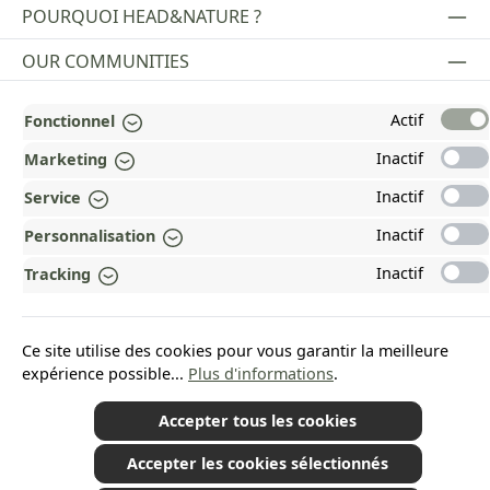
POURQUOI HEAD&NATURE ?
OUR COMMUNITIES
Actif
Fonctionnel
Revoke a contract
Inactif
Marketing
Inactif
Service
Inactif
*Tous les prix incluent la TVA plus les frais d'expédition
et les éventuels frais de
Personnalisation
livraison, sauf indication contraire.
© 2026 Plamundo GmbH - All Rights Reserved. Theme by
ThemeWare®
Inactif
Tracking
Ce site utilise des cookies pour vous garantir la meilleure
expérience possible...
Plus d'informations
.
Accepter tous les cookies
Accepter les cookies sélectionnés