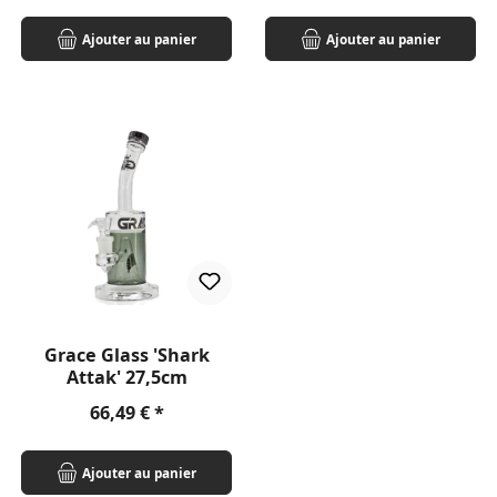
Ajouter au panier
Ajouter au panier
Grace Glass 'Shark
Attak' 27,5cm
Prix régulier :
66,49 €
Ajouter au panier