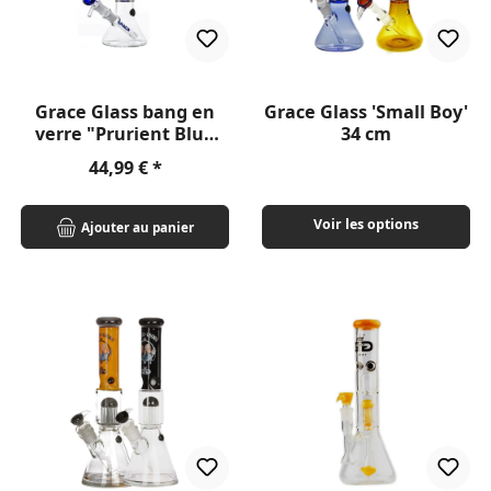
Grace Glass bang en
Grace Glass 'Small Boy'
verre "Prurient Blue
34 cm
Penny" 35cm
Prix régulier :
44,99 €
Voir les options
Ajouter au panier