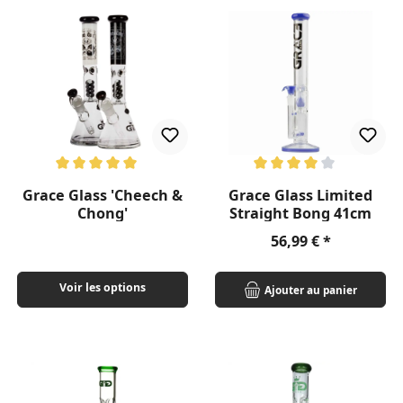
Note moyenne de 5 sur 5 étoiles
Note moyenne de 4 sur 5 étoil
Grace Glass 'Cheech &
Grace Glass Limited
Chong'
Straight Bong 41cm
Prix régulier :
56,99 €
Voir les options
Ajouter au panier