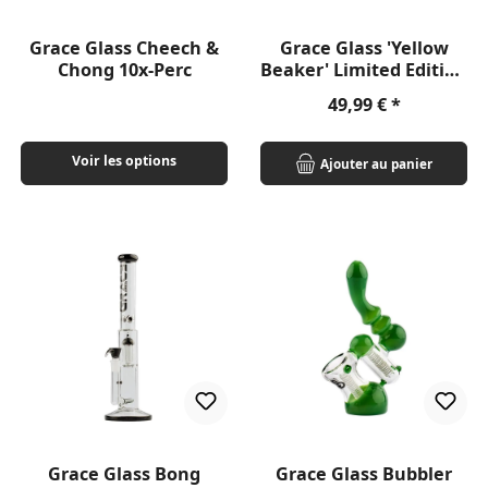
Grace Glass Cheech &
Grace Glass 'Yellow
Chong 10x-Perc
Beaker' Limited Edition
35 cm
Prix régulier :
49,99 €
Voir les options
Ajouter au panier
Grace Glass Bong
Grace Glass Bubbler