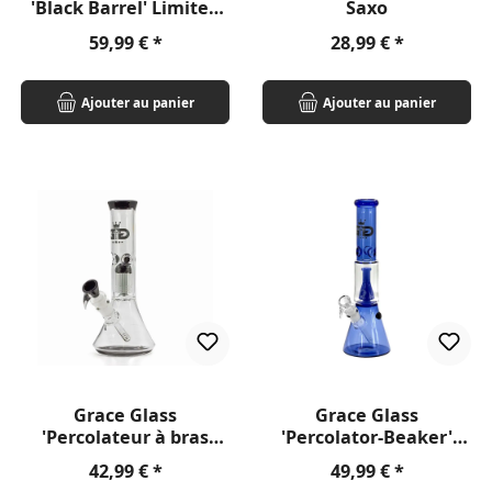
'Black Barrel' Limited
Saxo
Edition
Prix régulier :
Prix régulier :
59,99 €
28,99 €
Ajouter au panier
Ajouter au panier
Grace Glass
Grace Glass
'Percolateur à bras
'Percolator-Beaker'
d'arbre Beaker' 27,5 cm
35cm
Prix régulier :
Prix régulier :
42,99 €
49,99 €