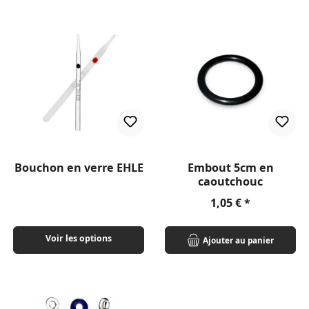
Bouchon en verre EHLE
Embout 5cm en
caoutchouc
Prix régulier :
1,05 €
Voir les options
Ajouter au panier