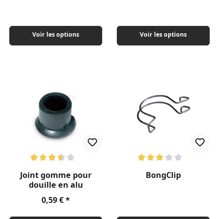
Voir les options
Voir les options
Note moyenne de 3.5 sur 5 étoiles
Note moyenne de 3 sur 5 étoil
Joint gomme pour
BongClip
douille en alu
Prix régulier :
0,59 €