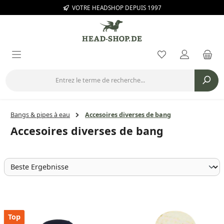
VOTRE HEADSHOP DEPUIS 1997
Passer au contenu principal
Vous avez 0 arti
Bangs & pipes à eau
Accesoires diverses de bang
Accesoires diverses de bang
Top