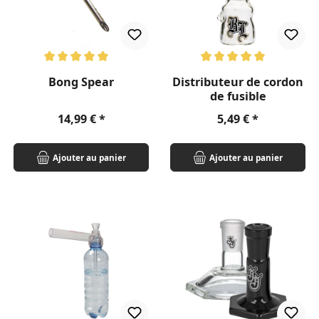
Note moyenne de 5 sur 5 étoiles
Note moyenne de 5 sur 5 étoil
Bong Spear
Distributeur de cordon
de fusible
Prix régulier :
Prix régulier :
14,99 €
5,49 €
Ajouter au panier
Ajouter au panier