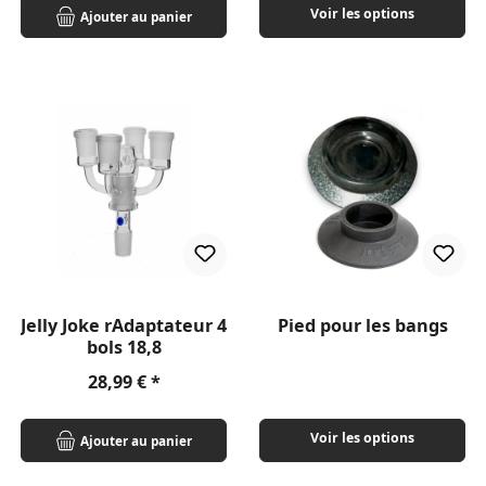
Voir les options
Ajouter au panier
Jelly Joke rAdaptateur 4
Pied pour les bangs
bols 18,8
Prix régulier :
28,99 €
Voir les options
Ajouter au panier