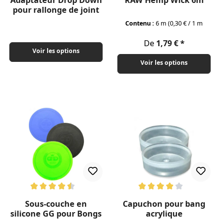
Adaptateur Drop Down
RAW Hemp Wick 6m
pour rallonge de joint
Contenu :
6 m
(0,30 € / 1 m
Prix régulier :
De
1,79 €
Voir les options
Voir les options
Note moyenne de 4.5 sur 5 étoiles
Note moyenne de 4 sur 5 étoil
Sous-couche en
Capuchon pour bang
silicone GG pour Bongs
acrylique