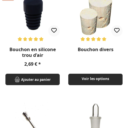
Note moyenne de 5 sur 5 étoiles
Note moyenne de 5 sur 5 étoil
Bouchon en silicone
Bouchon divers
trou d'air
Prix régulier :
2,69 €
Voir les options
Ajouter au panier