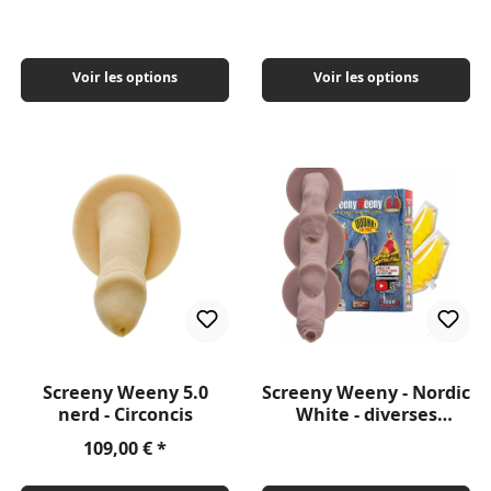
Voir les options
Voir les options
Screeny Weeny 5.0
Screeny Weeny - Nordic
nerd - Circoncis
White - diverses
dimensions
Prix régulier :
109,00 €