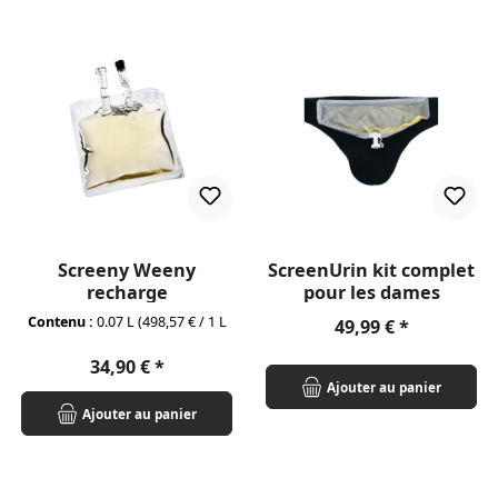
Screeny Weeny
ScreenUrin kit complet
recharge
pour les dames
Contenu :
0.07 L
(498,57 € / 1 L
Prix régulier :
49,99 €
Prix régulier :
34,90 €
Ajouter au panier
Ajouter au panier