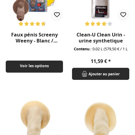
Note moyenne de 4.75 sur 5 étoiles
Note moyenne de 3.93 sur 5 ét
Faux pénis Screeny
Clean-U Clean Urin -
Weeny - Blanc /
urine synthetique
Mulâtre
Contenu :
0.02 L
(579,50 € / 1 L
Prix régulier :
11,59 €
Voir les options
Ajouter au panier