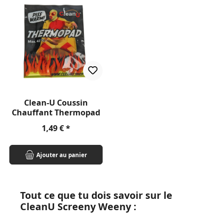
Clean-U Coussin
Chauffant Thermopad
Prix régulier :
1,49 €
Ajouter au panier
Tout ce que tu dois savoir sur le
CleanU Screeny Weeny :