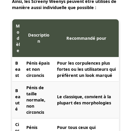
Ainsi, les Screeny Weenys peuvent être utilisés de
manière aussi individuelle que possible :
M
o
Descriptio
d
Recommandé pour
n
èl
e
B
Pénis épais
Pour les corpulences plus
ea
et non
fortes ou les utilisateurs qui
st
circoncis
préfèrent un look marqué
Pénis de
B
taille
ea
Le classique, convient à la
normale,
ut
plupart des morphologies
non
é
circoncis
Ci
Pénis
Pour tous ceux qui
rc