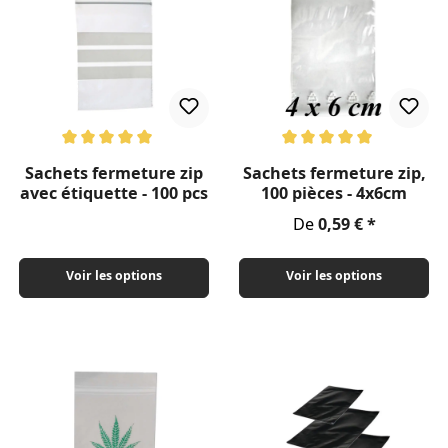
Note moyenne de 5 sur 5 étoiles
Note moyenne de 5 sur 5 étoil
Sachets fermeture zip
Sachets fermeture zip,
avec étiquette - 100 pcs
100 pièces - 4x6cm
Prix régulier :
De
0,59 €
Voir les options
Voir les options