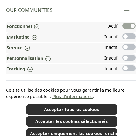
OUR COMMUNITIES
Actif
Fonctionnel
Revoke a contract
Inactif
Marketing
Inactif
Service
Inactif
*Tous les prix incluent la TVA plus les frais d'expédition
et les éventuels frais de
Personnalisation
livraison, sauf indication contraire.
© 2026 Plamundo GmbH - All Rights Reserved. Theme by
ThemeWare®
Inactif
Tracking
Ce site utilise des cookies pour vous garantir la meilleure
expérience possible...
Plus d'informations
.
Accepter tous les cookies
Accepter les cookies sélectionnés
Accepter uniquement les cookies fonctionnels