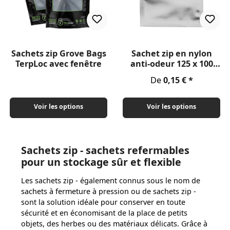
Sachets zip Grove Bags
Sachet zip en nylon
TerpLoc avec fenêtre
anti-odeur 125 x 100
mm
Prix régulier :
De
0,15 €
Voir les options
Voir les options
Sachets zip - sachets refermables
pour un stockage sûr et flexible
Les sachets zip - également connus sous le nom de
sachets à fermeture à pression ou de sachets zip -
sont la solution idéale pour conserver en toute
sécurité et en économisant de la place de petits
objets, des herbes ou des matériaux délicats. Grâce à