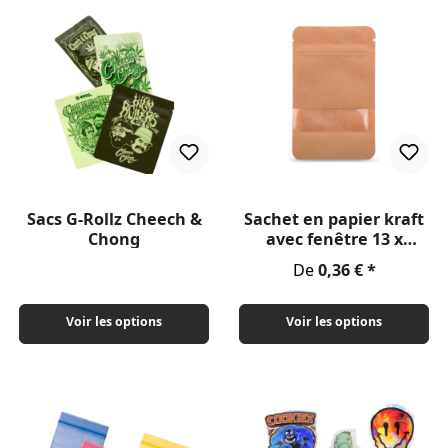
Sacs G-Rollz Cheech &
Sachet en papier kraft
Chong
avec fenêtre 13 x
22,5cm
Prix régulier :
De
0,36 €
Voir les options
Voir les options