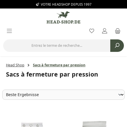
VOTRE HEADSHOP DEPUIS 1997
Passer au contenu principal
Vous avez 0 arti
Head Shop
Sacs à fermeture par pression
Sacs à fermeture par pression