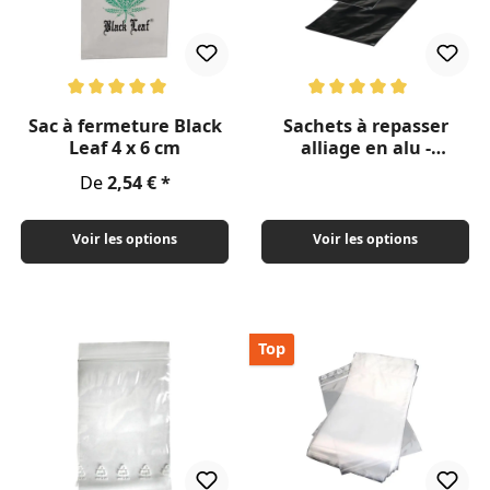
Note moyenne de 5 sur 5 étoiles
Note moyenne de 5 sur 5 étoil
Sac à fermeture Black
Sachets à repasser
Leaf 4 x 6 cm
alliage en alu -
diffèrents formats
Prix régulier :
De
2,54 €
Voir les options
Voir les options
Top