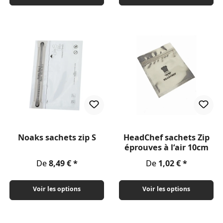
Noaks sachets zip S
HeadChef sachets Zip
éprouves à l‘air 10cm
Prix régulier :
Prix régulier :
De
8,49 €
De
1,02 €
Voir les options
Voir les options