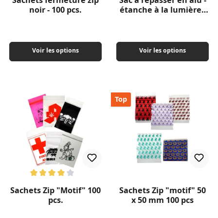
Sachets fermeture zip
Sac à repasser en alu -
noir - 100 pcs.
étanche à la lumière -
différentes formats
Voir les options
Voir les options
Top
Note moyenne de 4 sur 5 étoiles
Sachets Zip "Motif" 100
Sachets Zip "motif" 50
pcs.
x 50 mm 100 pcs