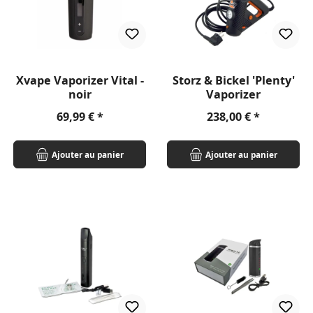
Xvape Vaporizer Vital -
Storz & Bickel 'Plenty'
noir
Vaporizer
Prix régulier :
Prix régulier :
69,99 €
238,00 €
Ajouter au panier
Ajouter au panier