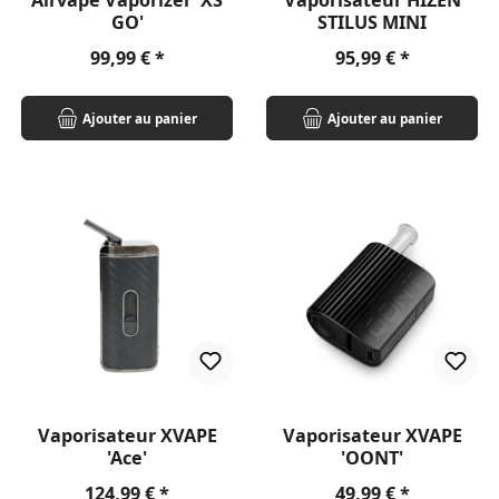
Airvape Vaporizer 'XS
Vaporisateur HIZEN
GO'
STILUS MINI
Prix régulier :
Prix régulier :
99,99 €
95,99 €
Ajouter au panier
Ajouter au panier
Vaporisateur XVAPE
Vaporisateur XVAPE
'Ace'
'OONT'
Prix régulier :
Prix régulier :
124,99 €
49,99 €