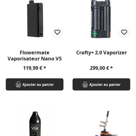
Flowermate
Crafty+ 2.0 Vaporizer
Vaporisateur Nano V5
Prix régulier :
Prix régulier :
119,99 €
299,00 €
Ajouter au panier
Ajouter au panier