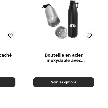
 5 étoiles
 caché
Bouteille en acier
inoxydable avec
compartiment caché
Voir les options