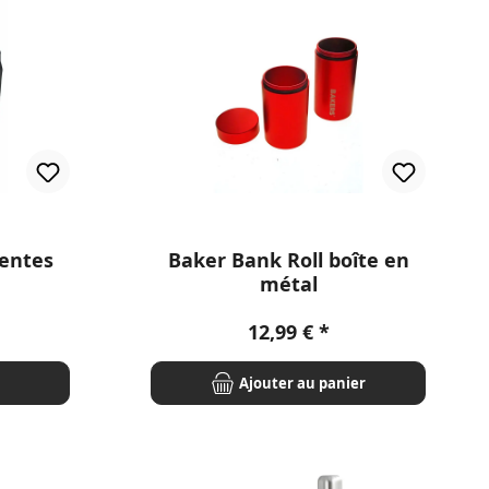
 étoiles
rentes
Baker Bank Roll boîte en
métal
Prix régulier :
12,99 €
Ajouter au panier