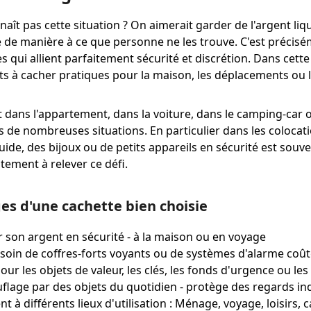
aît pas cette situation ? On aimerait garder de l'argent liq
 de manière à ce que personne ne les trouve. C'est précisém
es qui allient parfaitement sécurité et discrétion. Dans cett
rts à cacher pratiques pour la maison, les déplacements ou 
t dans l'appartement, dans la voiture, dans le camping-car o
s de nombreuses situations. En particulier dans les colocati
quide, des bijoux ou de petits appareils en sécurité est souv
stement à relever ce défi.
es d'une cachette bien choisie
 son argent en sécurité - à la maison ou en voyage
soin de coffres-forts voyants ou de systèmes d'alarme coû
pour les objets de valeur, les clés, les fonds d'urgence ou l
lage par des objets du quotidien - protège des regards ind
nt à différents lieux d'utilisation : Ménage, voyage, loisirs,