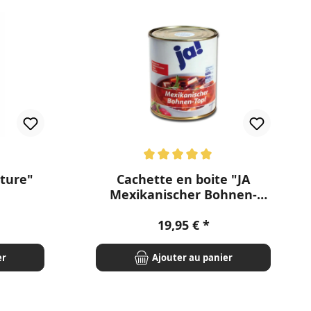
Note moyenne de 5 sur 5 étoiles
iture"
Cachette en boite "JA
Mexikanischer Bohnen-
Topf"
r :
Prix régulier :
19,95 €
er
Ajouter au panier