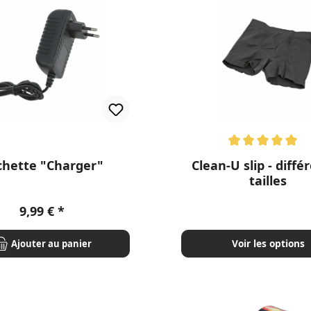
Note moyenne de 5 sur 5
chette "Charger"
Clean-U slip - diffé
tailles
Prix régulier :
9,99 €
Voir les options
Ajouter au panier