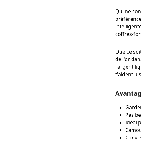
Qui ne conn
préférence
intelligent
coffres-fo
Que ce soi
de l'or dan
l'argent li
t'aident ju
Avantag
Garder
Pas be
Idéal 
Camouf
Convie