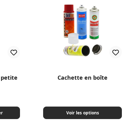
 petite
Cachette en boîte
r :
Voir les options
er