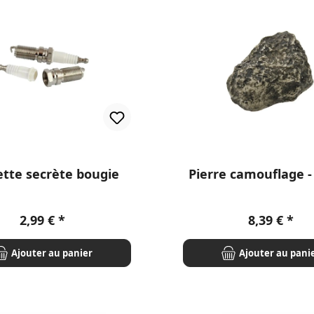
tte secrète bougie
Pierre camouflage -
Prix régulier :
Prix régulie
2,99 €
8,39 €
Ajouter au panier
Ajouter au pani