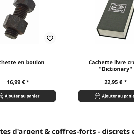
chette en boulon
Cachette livre c
"Dictionary"
Prix régulier :
Prix régulier
16,99 €
22,95 €
Ajouter au panier
Ajouter au pani
es d'argent & coffres-forts - discrets 