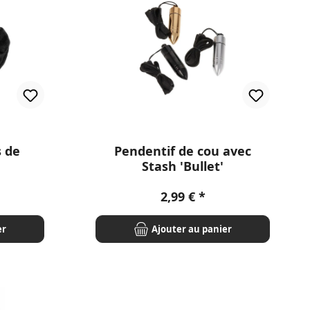
s de
Pendentif de cou avec
Stash 'Bullet'
r :
Prix régulier :
2,99 €
er
Ajouter au panier