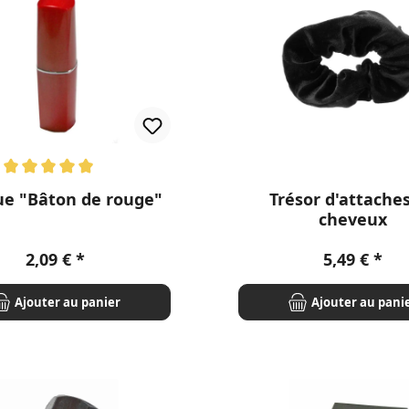
enne de 5 sur 5 étoiles
ue "Bâton de rouge"
Trésor d'attache
cheveux
Prix régulier :
Prix régulie
2,09 €
5,49 €
Ajouter au panier
Ajouter au pani