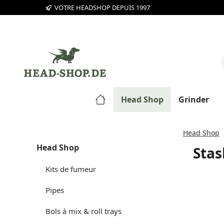
VOTRE HEADSHOP DEPUIS 1997
sser au contenu principal
Passer à la recherche
Passer à la navigation principale
Head Shop
Grinder
Head Shop
Head Shop
Stas
Kits de fumeur
Pipes
Bols à mix & roll trays