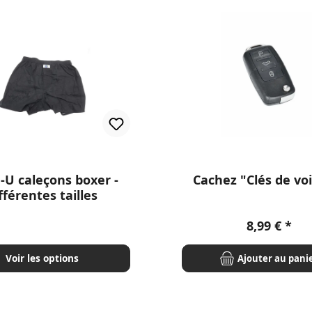
-U caleçons boxer -
Cachez "Clés de vo
fférentes tailles
Prix régulie
8,99 €
Voir les options
Ajouter au pani