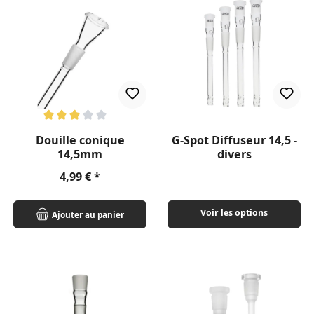
Note moyenne de 3 sur 5 étoiles
Douille conique
G-Spot Diffuseur 14,5 -
14,5mm
divers
Prix régulier :
4,99 €
Voir les options
Ajouter au panier