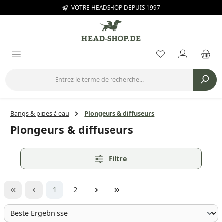
VOTRE HEADSHOP DEPUIS 1997
Passer au contenu principal
Vous avez 0 arti
Bangs & pipes à eau
Plongeurs & diffuseurs
Plongeurs & diffuseurs
Filtre
Page
Page
1
2