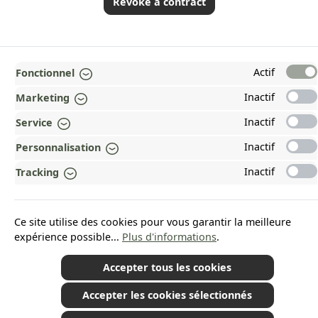
Revoke a contract
*Tous les prix incluent la TVA plus les frais d'expédition
et les éventuels frais de
Actif
Fonctionnel
livraison, sauf indication contraire.
© 2026 Plamundo GmbH - All Rights Reserved. Theme by
ThemeWare®
Inactif
Marketing
Inactif
Service
Inactif
Personnalisation
Inactif
Tracking
Ce site utilise des cookies pour vous garantir la meilleure
expérience possible...
Plus d'informations
.
Accepter tous les cookies
Accepter les cookies sélectionnés