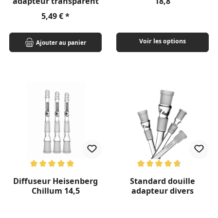
adapteur transparent
18,8
Prix régulier :
5,49 €
Voir les options
Ajouter au panier
Note moyenne de 5 sur 5 étoiles
Note moyenne de 4.7 sur 5 éto
Diffuseur Heisenberg
Standard douille
Chillum 14,5
adapteur divers