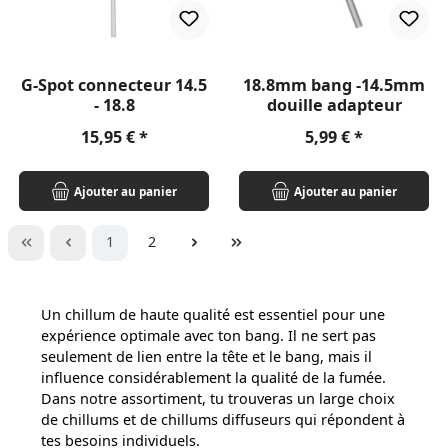
G-Spot connecteur 14.5
18.8mm bang -14.5mm
- 18.8
douille adapteur
Prix régulier :
Prix régulier :
15,95 €
5,99 €
Ajouter au panier
Ajouter au panier
Page
Page
1
2
Un chillum de haute qualité est essentiel pour une
expérience optimale avec ton bang. Il ne sert pas
seulement de lien entre la tête et le bang, mais il
influence considérablement la qualité de la fumée.
Dans notre assortiment, tu trouveras un large choix
de chillums et de chillums diffuseurs qui répondent à
tes besoins individuels.