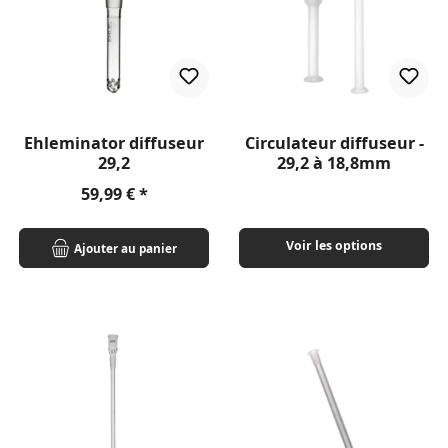
Ehleminator diffuseur
Circulateur diffuseur -
29,2
29,2 à 18,8mm
Prix régulier :
59,99 €
Voir les options
Ajouter au panier