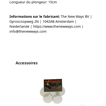
Longueur du plongeur: 15cm
Informations sur le fabricant:
The New Ways BV |
Gyroscoopweg 2N | 1042AB Amsterdam |
Niederlande | https://www.thenewways.com |
info@thenewways.com
Ignorer la galerie de produits
Accessoires