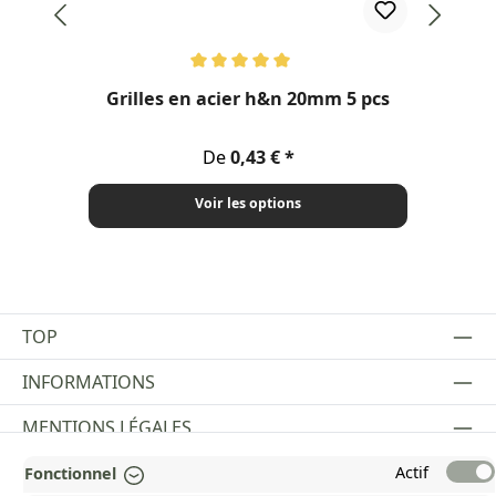
Note moyenne de 5 sur 5 étoiles
Not
Grilles en acier h&n 20mm 5 pcs
he
Prix régulier :
De
0,43 €
Voir les options
TOP
INFORMATIONS
MENTIONS LÉGALES
PAYMENT AND SHIPPING METHODS
Actif
Fonctionnel