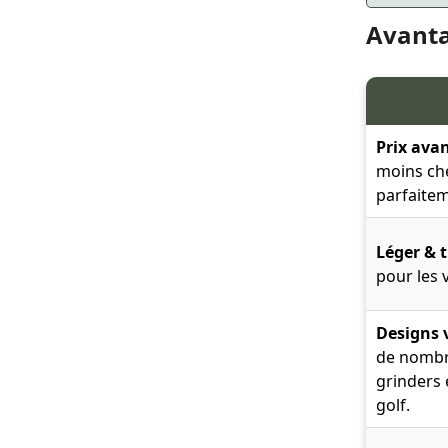
Avanta
Prix ava
moins che
parfaite
Léger & t
pour les 
Designs v
de nombre
grinders 
golf.