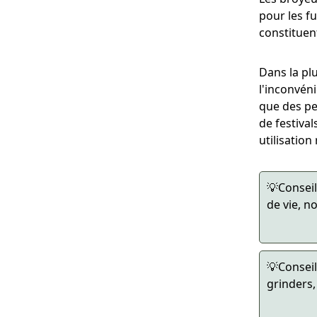
pour les f
constituen
Dans la pl
l'inconvén
que des pe
de festiva
utilisation
💡Conseil
de vie, 
💡Conseil
grinders,