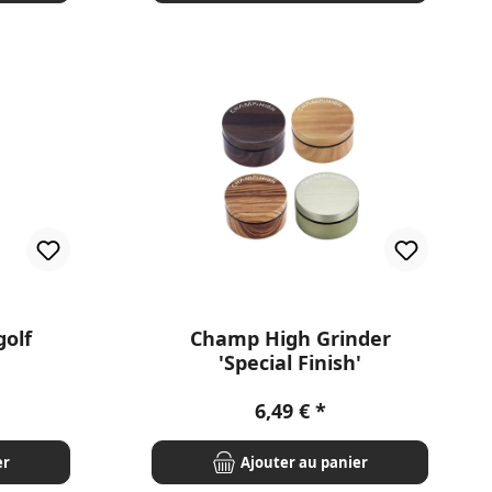
golf
Champ High Grinder
'Special Finish'
r :
Prix régulier :
6,49 €
er
Ajouter au panier