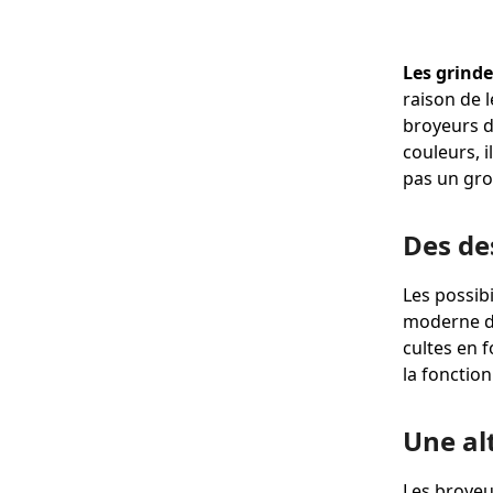
Les grinde
raison de 
broyeurs d
couleurs, i
pas un gro
Des de
Les possib
moderne du
cultes en 
la fonctio
Une al
Les broyeur