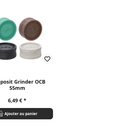
posit Grinder OCB
55mm
Prix régulier :
6,49 €
Ajouter au panier