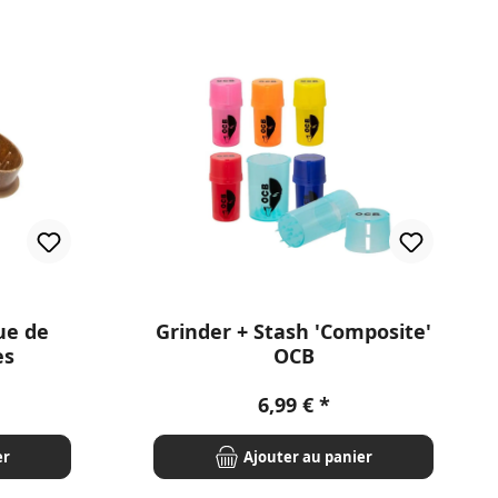
ue de
Grinder + Stash 'Composite'
es
OCB
r :
Prix régulier :
6,99 €
er
Ajouter au panier