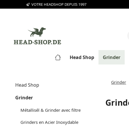
VOTRE HEADSHOP DEPUIS 1997
sser au contenu principal
Passer à la recherche
Passer à la navigation principale
Head Shop
Grinder
Grinder
Head Shop
Grinder
Grind
Métallisél & Grinder avec filtre
Grinders en Acier Inoxydable