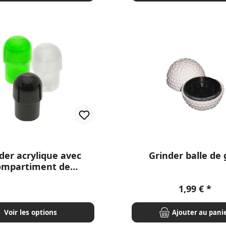
der acrylique avec
Grinder balle de 
ompartiment de
angement 5 cm
Prix régulie
1,99 €
Voir les options
Ajouter au pani