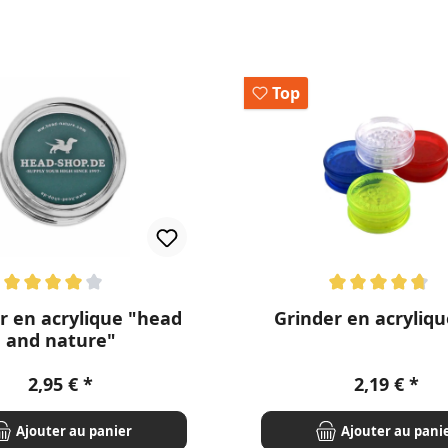
Top
enne de 4 sur 5 étoiles
Note moyenne de 4.86 sur
r en acrylique "head
Grinder en acryliq
and nature"
Prix régulier :
Prix régulie
2,95 €
2,19 €
Ajouter au panier
Ajouter au pani