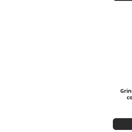
Grin
c
r