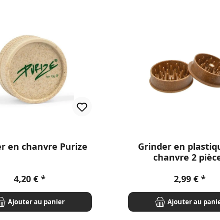
r en chanvre Purize
Grinder en plastiq
chanvre 2 pièc
Prix régulier :
Prix régulie
4,20 €
2,99 €
Ajouter au panier
Ajouter au pani