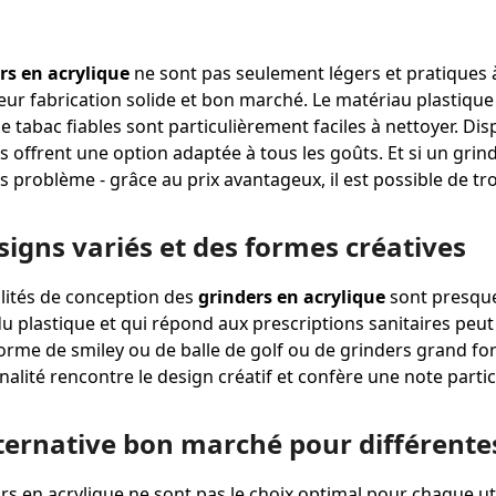
rs en acrylique
ne sont pas seulement légers et pratiques à
leur fabrication solide et bon marché. Le matériau plastique
e tabac fiables sont particulièrement faciles à nettoyer. D
ls offrent une option adaptée à tous les goûts. Et si un grind
s problème - grâce au prix avantageux, il est possible de 
signs variés et des formes créatives
ilités de conception des
grinders en acrylique
sont presque 
 plastique et qui répond aux prescriptions sanitaires peut 
forme de smiley ou de balle de golf ou de grinders grand fo
nnalité rencontre le design créatif et confère une note part
ternative bon marché pour différente
s en acrylique ne sont pas le choix optimal pour chaque util