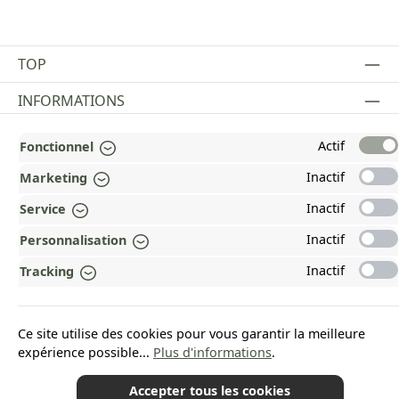
TOP
INFORMATIONS
MENTIONS LÉGALES
Actif
Fonctionnel
PAYMENT AND SHIPPING METHODS
Inactif
Marketing
Inactif
Service
RÉCOMPENSÉ ET CERTIFIÉ !
Inactif
Personnalisation
POURQUOI HEAD&NATURE ?
Inactif
Tracking
OUR COMMUNITIES
Ce site utilise des cookies pour vous garantir la meilleure
Revoke a contract
expérience possible...
Plus d'informations
.
Accepter tous les cookies