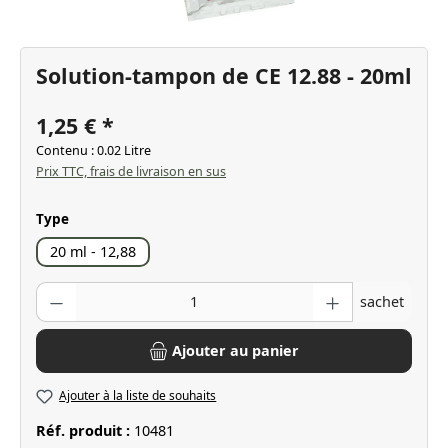
Solution-tampon de CE 12.88 - 20ml
1,25 €
Contenu :
0.02 Litre
Prix TTC, frais de livraison en sus
Sélectionnez
Type
20 ml - 12,88
Quantité de produit : Entrez la quantité souhaitée ou utilisez les bo
sachet
Ajouter au panier
Ajouter à la liste de souhaits
Réf. produit :
10481