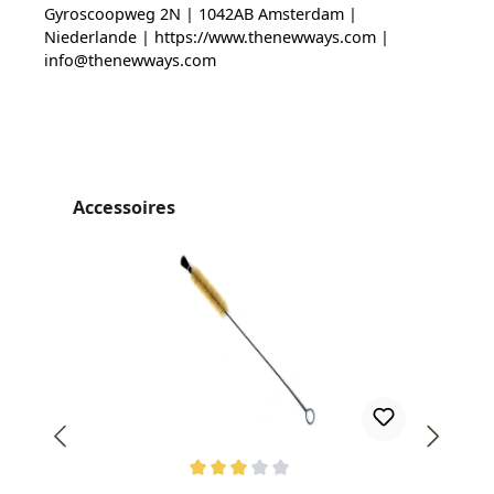
Gyroscoopweg 2N | 1042AB Amsterdam |
Niederlande | https://www.thenewways.com |
info@thenewways.com
Ignorer la galerie de produits
Accessoires
Top
Note moyenne de 3 sur 5 étoiles
Not