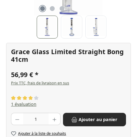
Grace Glass Limited Straight Bong
41cm
56,99 €
Prix TTC, frais de livraison en sus
Note moyenne de 4 sur 5 étoiles
1 évaluation
Quantité de produit : Entrez la quantité souhaitée ou utilisez les bo
Ajouter au panier
Ajouter à la liste de souhaits