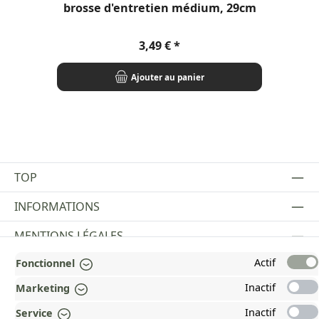
brosse d'entretien médium, 29cm
Prix régulier :
3,49 €
Ajouter au panier
TOP
INFORMATIONS
MENTIONS LÉGALES
Actif
Fonctionnel
PAYMENT AND SHIPPING METHODS
Inactif
Marketing
RÉCOMPENSÉ ET CERTIFIÉ !
Inactif
Service