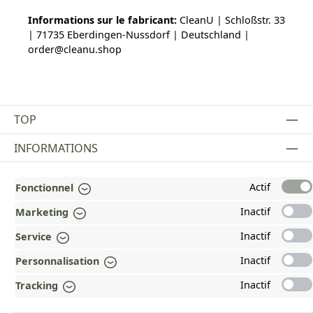
Informations sur le fabricant:
CleanU | Schloßstr. 33
| 71735 Eberdingen-Nussdorf | Deutschland |
order@cleanu.shop
TOP
INFORMATIONS
MENTIONS LÉGALES
Actif
Fonctionnel
PAYMENT AND SHIPPING METHODS
Inactif
Marketing
RÉCOMPENSÉ ET CERTIFIÉ !
Inactif
Service
Inactif
Personnalisation
POURQUOI HEAD&NATURE ?
Inactif
Tracking
OUR COMMUNITIES