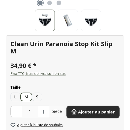
Clean Urin Paranoia Stop Kit Slip
M
34,90 €
Prix TTC, frais de livraison en sus
Sélectionnez
Taille
L
M
S
Quantité de produit : Entrez la quantité souhaitée ou utilisez les bo
pièce
Ajouter au panier
Ajouter à la liste de souhaits