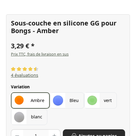
Sous-couche en silicone GG pour
Bongs - Amber
3,29 €
Prix TTC, frais de livraison en sus
Note moyenne de 4.5 sur 5 étoiles
4 évaluations
Sélectionnez
Variation
Ambre
Bleu
vert
blanc
Quantité de produit : Entrez la quantité souhaitée ou utilisez les bo
Ajouter au panier