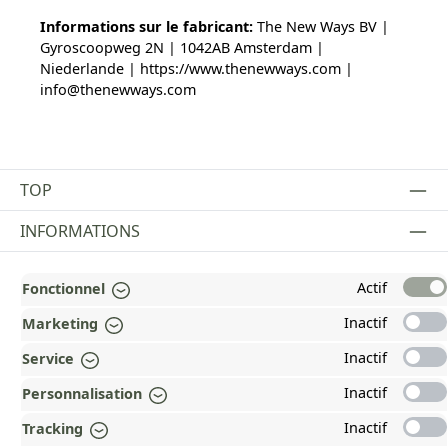
Informations sur le fabricant:
The New Ways BV |
Gyroscoopweg 2N | 1042AB Amsterdam |
Niederlande | https://www.thenewways.com |
info@thenewways.com
TOP
INFORMATIONS
MENTIONS LÉGALES
Actif
Fonctionnel
PAYMENT AND SHIPPING METHODS
Inactif
Marketing
RÉCOMPENSÉ ET CERTIFIÉ !
Inactif
Service
Inactif
Personnalisation
POURQUOI HEAD&NATURE ?
Inactif
Tracking
OUR COMMUNITIES