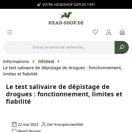
VOTRE HEADSHOP DEPUIS 1997
Passer au contenu principal
Vous avez 0 arti
Informations
Infobase
Le test salivaire de dépistage de drogues : fonctionnement,
limites et fiabilité
Le test salivaire de dépistage de
drogues : fonctionnement, limites et
fiabilité
22 mai 2023
Der Knospenzwirbler
Weed Wissen