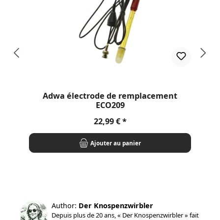
Adwa électrode de remplacement
ECO209
Prix régulier :
22,99 €
Ajouter au panier
Author:
Der Knospenzwirbler
Depuis plus de 20 ans, « Der Knospenzwirbler » fait