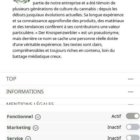
partie de notre entreprise et a été témoin de
plusieurs générations de culture du cannabis : depuis les
débuts jusqu’aux évolutions actuelles. Sa longue expérience
et sa connaissance approfondie des produits, des matériaux
et des tendances confèrent à ses contributions une valeur
particulière. « Der Knospenzwirbler » est un pseudonyme,
mais derrière ce nom se cache une personne réelle dotée
d’une véritable expérience. Ses textes sont clairs,
compréhensibles et toujours riches en contenu, loin du
battage médiatique creux.
TOP
INFORMATIONS
MENTIONS LÉGALES
Actif
Fonctionnel
PAYMENT AND SHIPPING METHODS
Inactif
Marketing
RÉCOMPENSÉ ET CERTIFIÉ !
Inactif
Service