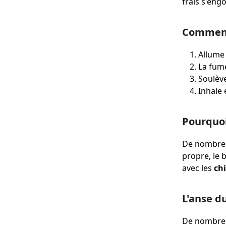
frais s'eng
Comment 
Allume 
La fum
Soulève
Inhale
Pourquoi
De nombreu
propre, le b
avec les
ch
L'anse du
De nombr