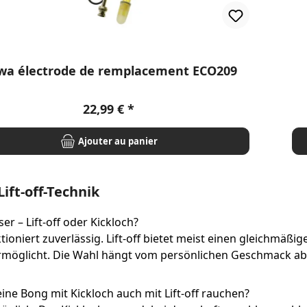
wa électrode de remplacement ECO209
Prix régulier :
22,99 €
Ajouter au panier
ift-off-Technik
er – Lift-off oder Kickloch?
tioniert zuverlässig. Lift-off bietet meist einen gleichmäß
rmöglicht. Die Wahl hängt vom persönlichen Geschmack ab
ne Bong mit Kickloch auch mit Lift-off rauchen?