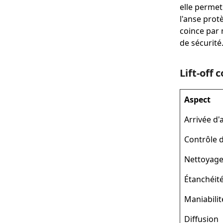
elle perme
l'anse prot
coince par 
de sécurité
Lift-off 
Aspect
Arrivée d'a
Contrôle 
Nettoyag
Étanchéit
Maniabilit
Diffusion