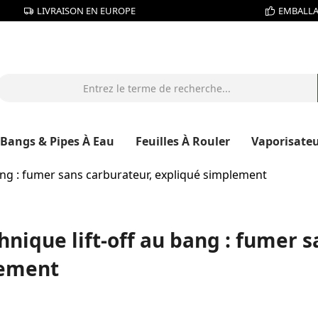
LIVRAISON EN EUROPE
EMBALLA
Bangs & Pipes À Eau
Feuilles À Rouler
Vaporisate
bang : fumer sans carburateur, expliqué simplement
hnique lift-off au bang : fumer 
ement