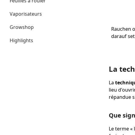
Feuilles à rouler
Vaporisateurs
Growshop
Rauchen oh
darauf set
Highlights
La tech
La
techniqu
lieu d'ouvr
répandue s
Que signi
Le terme « l