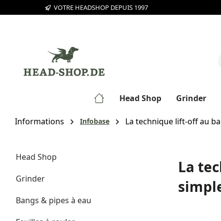
VOTRE HEADSHOP DEPUIS 1997
sser au contenu principal
Passer à la recherche
Passer à la navigation principale
Head Shop
Grinder
Informations
La technique lift-off au 
Infobase
Head Shop
La tec
Grinder
simpl
Bangs & pipes à eau