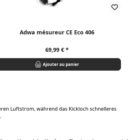
Adwa mésureur CE Eco 406
Prix régulier :
69,99 €
Ajouter au panier
igeren Luftstrom, während das Kickloch schnelleres
.