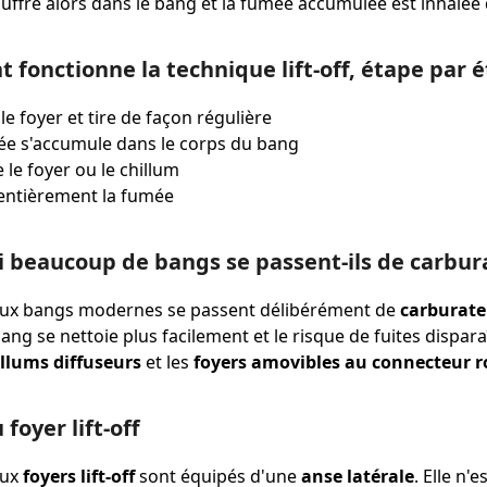
ouffre alors dans le bang et la fumée accumulée est inhalée 
fonctionne la technique lift-off, étape par 
le foyer et tire de façon régulière
ée s'accumule dans le corps du bang
 le foyer ou le chillum
 entièrement la fumée
 beaucoup de bangs se passent-ils de carbur
x bangs modernes se passent délibérément de
carburate
ang se nettoie plus facilement et le risque de fuites dispara
illums diffuseurs
et les
foyers amovibles au connecteur r
 foyer lift-off
eux
foyers lift-off
sont équipés d'une
anse latérale
. Elle n'