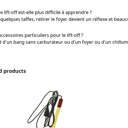
 lift-off est-elle plus difficile à apprendre ?
quelques taffes, retirer le foyer devient un réflexe et beauco
accessoires particuliers pour le lift-off ?
fit d'un bang sans carburateur ou d'un foyer ou d'un chillu
la galerie de produits
d products