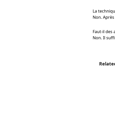
La technique
Non. Après 
Faut-il des 
Non. Il suf
Ignorer 
Relate