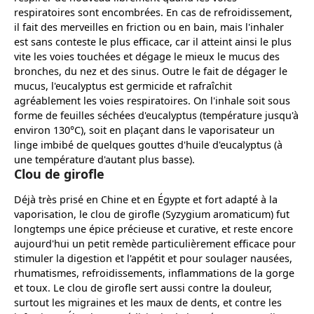
respiratoires sont encombrées. En cas de refroidissement,
il fait des merveilles en friction ou en bain, mais l'inhaler
est sans conteste le plus efficace, car il atteint ainsi le plus
vite les voies touchées et dégage le mieux le mucus des
bronches, du nez et des sinus. Outre le fait de dégager le
mucus, l'eucalyptus est germicide et rafraîchit
agréablement les voies respiratoires. On l'inhale soit sous
forme de feuilles séchées d'eucalyptus (température jusqu'à
environ 130°C), soit en plaçant dans le vaporisateur un
linge imbibé de quelques gouttes d'huile d'eucalyptus (à
une température d'autant plus basse).
Clou de girofle
Déjà très prisé en Chine et en Égypte et fort adapté à la
vaporisation, le clou de girofle (Syzygium aromaticum) fut
longtemps une épice précieuse et curative, et reste encore
aujourd'hui un petit remède particulièrement efficace pour
stimuler la digestion et l'appétit et pour soulager nausées,
rhumatismes, refroidissements, inflammations de la gorge
et toux. Le clou de girofle sert aussi contre la douleur,
surtout les migraines et les maux de dents, et contre les