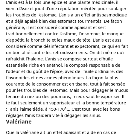
L'anis est à la fois une épice et une plante médicinale, il
vient d'Asie et jouit d'une réputation méritée pour soulager
les troubles de l'estomac. L'anis a un effet antispasmodique
et a déjà apaisé bien des estomacs tourmentés. De façon
générale, il est considéré comme apaisant et sert
traditionnellement contre l'asthme, l'insomnie, le manque
d'appétit, la bronchite et les maux de tête. L'anis est aussi
considéré comme désinfectant et expectorant, ce qui en fait
un bon allié contre les refroidissements. On dit même qu'il
rafraîchit l'haleine. L'anis se compose surtout d'huile
essentielle riche en anéthol, le composé responsable de
l'odeur et du goût de l'épice, avec de l'huile ordinaire, des
flavonoïdes et des acides phénoliques. La façon la plus
courante de le consommer est en tisane, tout à fait sensée
pour les troubles de l'estomac. Mais pour dégager le mucus
tenace du nez ou des poumons, mieux vaut le vaporiser. Il
te faut seulement un vaporisateur et la bonne température
: l'anis l'aime tiède, à 150-170°C. C'est tout, avec les bons
réglages l'anis t'aidera vite à dégager les sinus.
Valériane
Que la valériane ait un effet apaisant et aide en cas de