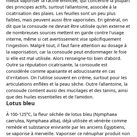
mieux vaporiser la racine émincée, qui concentre la plupart
des principes actifs, surtout l'allantoïne, associée à la
cicatrisation des plaies. Les feuilles sont un peu plus
faibles, mais peuvent aussi être vaporisées. En général, on
dit que la consoude ne devrait être utilisée qu'en externe et
de nombreuses sources mettent en garde contre l'usage
interne, même si cet avertissement vise spécifiquement
l'ingestion. Malgré tout, il faut faire attention au dosage à
la vaporisation, car la consoude peut endommager le foie
si elle est mal utilisée. Alors renseigne-toi bien d'abord.
Outre sa réputation cicatrisante, la consoude est
considérée comme apaisante et adoucissante en cas
d'irritation. On l'utilise souvent en crème, surtout pour les
articulations enflées et la peau sèche. Outre l'allantoïne, la
consoude contient aussi des mucilages et des tanins, ainsi
que des huiles essentielles et de l'amidon.
Lotus bleu
À 100-125°C, la fleur séchée de lotus bleu (Nymphaea
caerulea, Nymphaea alba), déjà utilisée et vénérée comme
remède et substance enivrante par les anciens Égyptiens,
se vaporise à merveille. Vaporiser ce nénuphar produit non