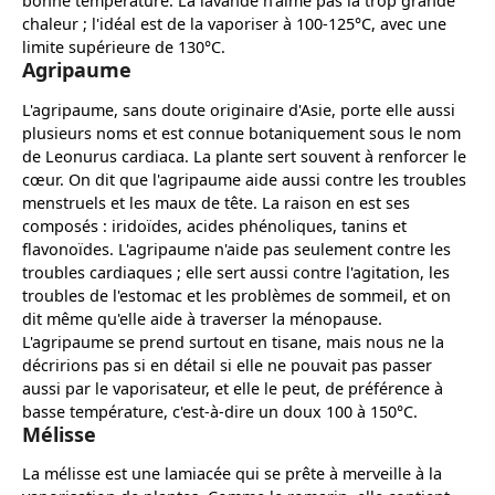
bonne température. La lavande n'aime pas la trop grande
chaleur ; l'idéal est de la vaporiser à 100-125°C, avec une
limite supérieure de 130°C.
Agripaume
L'agripaume, sans doute originaire d'Asie, porte elle aussi
plusieurs noms et est connue botaniquement sous le nom
de Leonurus cardiaca. La plante sert souvent à renforcer le
cœur. On dit que l'agripaume aide aussi contre les troubles
menstruels et les maux de tête. La raison en est ses
composés : iridoïdes, acides phénoliques, tanins et
flavonoïdes. L'agripaume n'aide pas seulement contre les
troubles cardiaques ; elle sert aussi contre l'agitation, les
troubles de l'estomac et les problèmes de sommeil, et on
dit même qu'elle aide à traverser la ménopause.
L'agripaume se prend surtout en tisane, mais nous ne la
décririons pas si en détail si elle ne pouvait pas passer
aussi par le vaporisateur, et elle le peut, de préférence à
basse température, c'est-à-dire un doux 100 à 150°C.
Mélisse
La mélisse est une lamiacée qui se prête à merveille à la