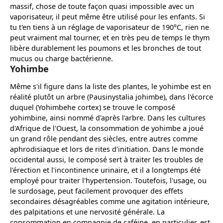
massif, chose de toute façon quasi impossible avec un
vaporisateur, il peut même être utilisé pour les enfants. Si
tu t'en tiens à un réglage de vaporisateur de 190°C, rien ne
peut vraiment mal tourner, et en très peu de temps le thym
libère durablement les poumons et les bronches de tout
mucus ou charge bactérienne.
Yohimbe
Même s'il figure dans la liste des plantes, le yohimbe est en
réalité plutôt un arbre (Pausinystalia johimbe), dans l'écorce
duquel (Yohimbehe cortex) se trouve le composé
yohimbine, ainsi nommé d'après l'arbre. Dans les cultures
d'Afrique de l'Ouest, la consommation de yohimbe a joué
un grand rôle pendant des siècles, entre autres comme
aphrodisiaque et lors de rites d'initiation. Dans le monde
occidental aussi, le composé sert à traiter les troubles de
l'érection et l'incontinence urinaire, et il a longtemps été
employé pour traiter l'hypertension. Toutefois, l'usage, ou
le surdosage, peut facilement provoquer des effets
secondaires désagréables comme une agitation intérieure,
des palpitations et une nervosité générale. La
consommation en compagnie de caféine, en particulier, est