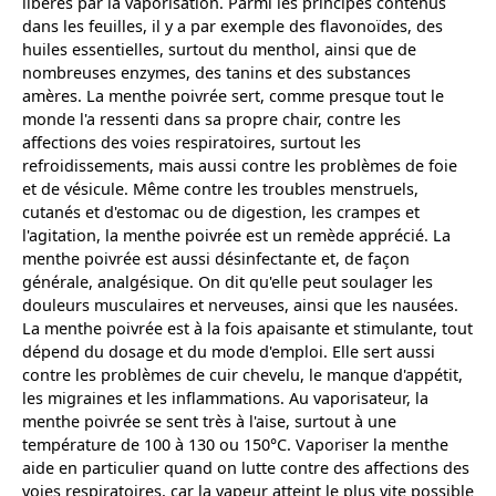
libérés par la vaporisation. Parmi les principes contenus
dans les feuilles, il y a par exemple des flavonoïdes, des
huiles essentielles, surtout du menthol, ainsi que de
nombreuses enzymes, des tanins et des substances
amères. La menthe poivrée sert, comme presque tout le
monde l'a ressenti dans sa propre chair, contre les
affections des voies respiratoires, surtout les
refroidissements, mais aussi contre les problèmes de foie
et de vésicule. Même contre les troubles menstruels,
cutanés et d'estomac ou de digestion, les crampes et
l'agitation, la menthe poivrée est un remède apprécié. La
menthe poivrée est aussi désinfectante et, de façon
générale, analgésique. On dit qu'elle peut soulager les
douleurs musculaires et nerveuses, ainsi que les nausées.
La menthe poivrée est à la fois apaisante et stimulante, tout
dépend du dosage et du mode d'emploi. Elle sert aussi
contre les problèmes de cuir chevelu, le manque d'appétit,
les migraines et les inflammations. Au vaporisateur, la
menthe poivrée se sent très à l'aise, surtout à une
température de 100 à 130 ou 150°C. Vaporiser la menthe
aide en particulier quand on lutte contre des affections des
voies respiratoires, car la vapeur atteint le plus vite possible