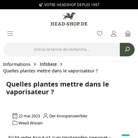
VOTRE HEADSHOP DEPUIS 1997
Passer au contenu principal
Vous avez 0 arti
Informations
Infobase
Quelles plantes mettre dans le vaporisateur ?
Quelles plantes mettre dans le
vaporisateur ?
22 mai 2023
Der Knospenzwirbler
Weed Wissen
Nicht jedes Kraut ist zum Verdampfen geeignet –