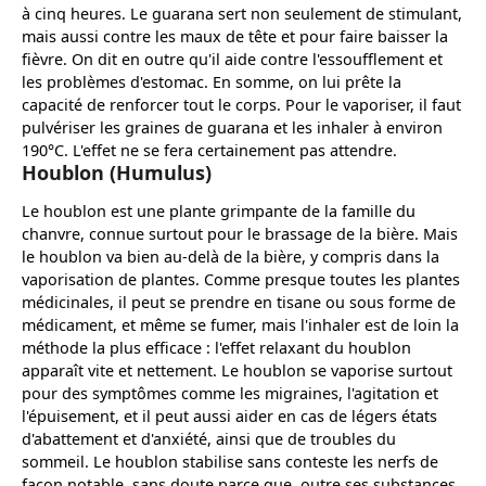
à cinq heures. Le guarana sert non seulement de stimulant,
mais aussi contre les maux de tête et pour faire baisser la
fièvre. On dit en outre qu'il aide contre l'essoufflement et
les problèmes d'estomac. En somme, on lui prête la
capacité de renforcer tout le corps. Pour le vaporiser, il faut
pulvériser les graines de guarana et les inhaler à environ
190°C. L'effet ne se fera certainement pas attendre.
Houblon (Humulus)
Le houblon est une plante grimpante de la famille du
chanvre, connue surtout pour le brassage de la bière. Mais
le houblon va bien au-delà de la bière, y compris dans la
vaporisation de plantes. Comme presque toutes les plantes
médicinales, il peut se prendre en tisane ou sous forme de
médicament, et même se fumer, mais l'inhaler est de loin la
méthode la plus efficace : l'effet relaxant du houblon
apparaît vite et nettement. Le houblon se vaporise surtout
pour des symptômes comme les migraines, l'agitation et
l'épuisement, et il peut aussi aider en cas de légers états
d'abattement et d'anxiété, ainsi que de troubles du
sommeil. Le houblon stabilise sans conteste les nerfs de
façon notable, sans doute parce que, outre ses substances