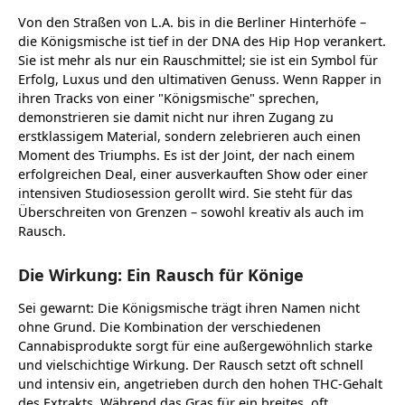
Von den Straßen von L.A. bis in die Berliner Hinterhöfe –
die Königsmische ist tief in der DNA des Hip Hop verankert.
Sie ist mehr als nur ein Rauschmittel; sie ist ein Symbol für
Erfolg, Luxus und den ultimativen Genuss. Wenn Rapper in
ihren Tracks von einer "Königsmische" sprechen,
demonstrieren sie damit nicht nur ihren Zugang zu
erstklassigem Material, sondern zelebrieren auch einen
Moment des Triumphs. Es ist der Joint, der nach einem
erfolgreichen Deal, einer ausverkauften Show oder einer
intensiven Studiosession gerollt wird. Sie steht für das
Überschreiten von Grenzen – sowohl kreativ als auch im
Rausch.
Die Wirkung: Ein Rausch für Könige
Sei gewarnt: Die Königsmische trägt ihren Namen nicht
ohne Grund. Die Kombination der verschiedenen
Cannabisprodukte sorgt für eine außergewöhnlich starke
und vielschichtige Wirkung. Der Rausch setzt oft schnell
und intensiv ein, angetrieben durch den hohen THC-Gehalt
des Extrakts. Während das Gras für ein breites, oft