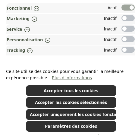
OUR COMMUNITIES
Actif
Fonctionnel
Inactif
Marketing
Revoke a contract
Inactif
Service
Inactif
Personnalisation
Inactif
Tracking
*Tous les prix incluent la TVA plus les frais d'expédition
et les éventuels frais de
livraison, sauf indication contraire.
© 2026 Plamundo GmbH - All Rights Reserved. Theme by
ThemeWare®
Ce site utilise des cookies pour vous garantir la meilleure
expérience possible...
Plus d'informations
.
Accepter tous les cookies
Accepter les cookies sélectionnés
Accepter uniquement les cookies fonctionnels
Paramètres des cookies