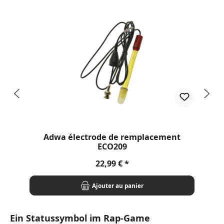
Adwa électrode de remplacement
ECO209
Prix régulier :
22,99 €
Ajouter au panier
Ein Statussymbol im Rap-Game