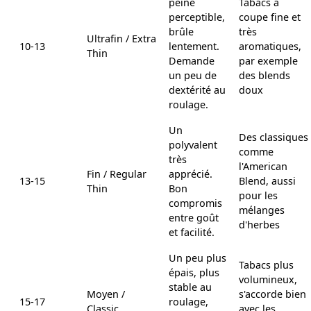
peine
Tabacs à
perceptible,
coupe fine et
brûle
très
Ultrafin / Extra
10-13
lentement.
aromatiques,
Thin
Demande
par exemple
un peu de
des blends
dextérité au
doux
roulage.
Un
Des classiques
polyvalent
comme
très
l'American
Fin / Regular
apprécié.
13-15
Blend, aussi
Thin
Bon
pour les
compromis
mélanges
entre goût
d'herbes
et facilité.
Un peu plus
Tabacs plus
épais, plus
volumineux,
stable au
Moyen /
s'accorde bien
15-17
roulage,
Classic
avec les