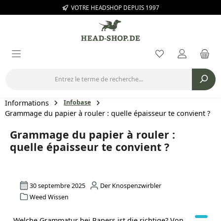
VOTRE HEADSHOP DEPUIS 1997
Passer au contenu principal
Vous avez 0 arti
Informations
Infobase
Grammage du papier à rouler : quelle épaisseur te convient ?
Grammage du papier à rouler :
quelle épaisseur te convient ?
30 septembre 2025
Der Knospenzwirbler
Weed Wissen
Welche Grammatur bei Papers ist die richtige? Von