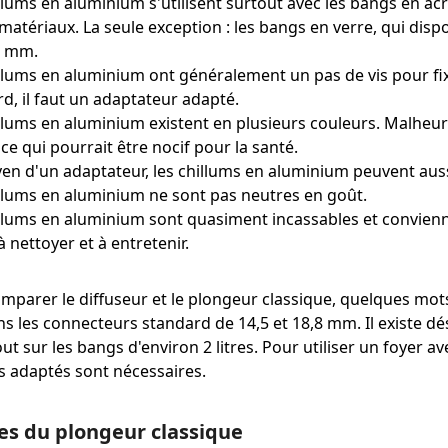
llums en aluminium s'utilisent surtout avec les bangs en acr
matériaux. La seule exception : les bangs en verre, qui di
8 mm.
llums en aluminium ont généralement un pas de vis pour fixe
d, il faut un adaptateur adapté.
llums en aluminium existent en plusieurs couleurs. Malheu
ce qui pourrait être nocif pour la santé.
en d'un adaptateur, les chillums en aluminium peuvent aus
llums en aluminium ne sont pas neutres en goût.
llums en aluminium sont quasiment incassables et convienn
 à nettoyer et à entretenir.
mparer le diffuseur et le plongeur classique, quelques mot
ns les connecteurs standard de 14,5 et 18,8 mm. Il existe
tout sur les bangs d'environ 2 litres. Pour utiliser un foyer 
s adaptés sont nécessaires.
s du plongeur classique