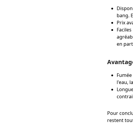
Disponi
bang. E
Prix av
Faciles
agréabl
en part
Avantage
Fumée p
l'eau, 
Longueu
contra
Pour conclu
restent tou