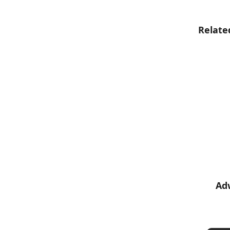
Ignorer 
Relate
Ad