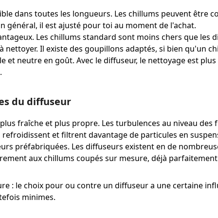
ble dans toutes les longueurs. Les chillums peuvent être c
n général, il est ajusté pour toi au moment de l'achat.
antageux. Les chillums standard sont moins chers que les d
 à nettoyer. Il existe des goupillons adaptés, si bien qu'un c
e et neutre en goût. Avec le diffuseur, le nettoyage est plus
.
s du diffuseur
lus fraîche et plus propre. Les turbulences au niveau des 
la refroidissent et filtrent davantage de particules en suspen
rs préfabriquées. Les diffuseurs existent en de nombreuses
irement aux chillums coupés sur mesure, déjà parfaitement
re : le choix pour ou contre un diffuseur a une certaine infl
tefois minimes.