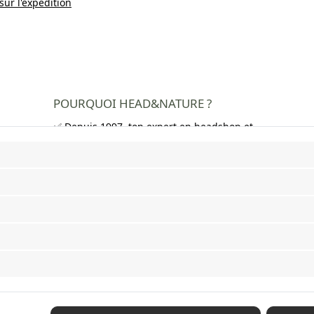
sur l'expédition
POURQUOI HEAD&NATURE ?
✅ Depuis 1997, ton expert en headshop et
growshop
✅ Plus de 250 000 clients satisfaits dans
toute l'Europe
✅ Livraison gratuite en Allemagne à partir
de 50 €
✅ Livraison rapide et emballage neutre
✅ Large choix de bangs, pipes, feuilles à
rouler, grinders et bien plus encore
Revoke a contract