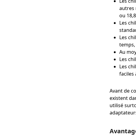
Les chi
autres 
ou 18,
Les chi
standar
Les chi
temps, 
Au moy
Les chi
Les chi
faciles
Avant de co
existent da
utilisé sur
adaptateur
Avantage