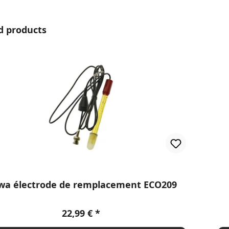
la galerie de produits
d products
wa électrode de remplacement ECO209
Prix régulier :
22,99 €