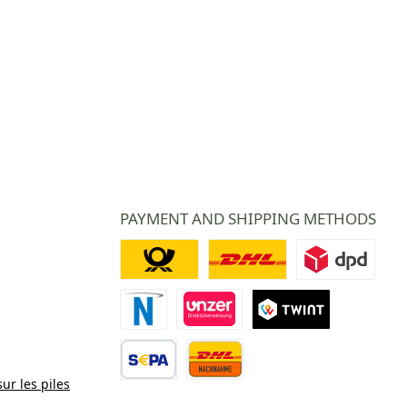
PAYMENT AND SHIPPING METHODS
Deutsche Post
DHL
DPD
Paiement Novalnet
Virement direct
TWINT
sur les piles
Virement bancaire
Contre remboursement