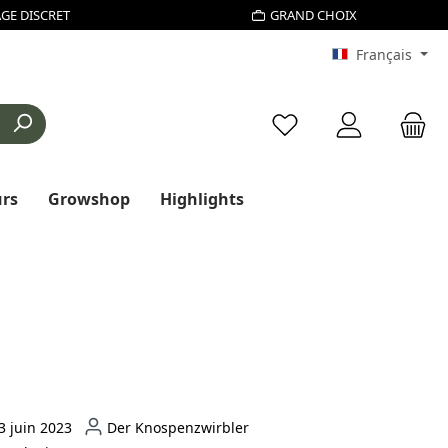
GE DISCRET
GRAND CHOIX
Français
Vous avez 0 articles d
urs
Growshop
Highlights
3 juin 2023
Der Knospenzwirbler