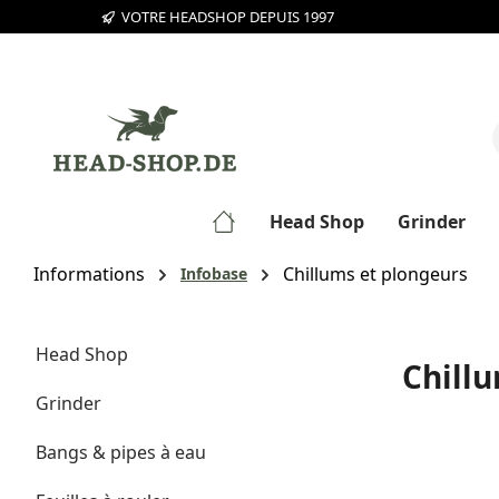
VOTRE HEADSHOP DEPUIS 1997
sser au contenu principal
Passer à la recherche
Passer à la navigation principale
Head Shop
Grinder
Informations
Chillums et plongeurs
Infobase
Head Shop
Chill
Grinder
Bangs & pipes à eau