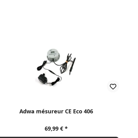
Adwa mésureur CE Eco 406
Prix régulier :
69,99 €