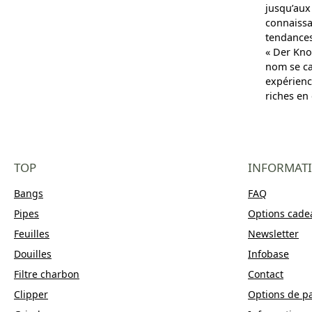
jusqu’aux
connaissa
tendances
« Der Kno
nom se ca
expérienc
riches en
TOP
INFORMAT
Bangs
FAQ
Pipes
Options cade
Feuilles
Newsletter
Douilles
Infobase
Filtre charbon
Contact
Clipper
Options de p