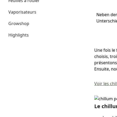
Feuilles à rouler
Vaporisateurs
Neben dem
Unterschi
Growshop
Highlights
Une fois le
choisis, tr
présentons 
Ensuite, no
Voir les ch
Le chill