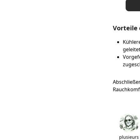
Vorteile
Kühler
geleite
Vorgefe
zugesch
Abschließen
Rauchkomfor
plusieurs