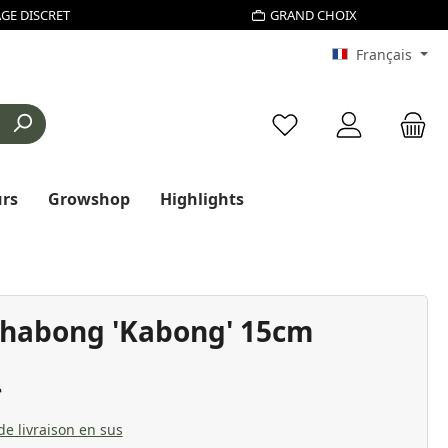
GE DISCRET
GRAND CHOIX
Français
Vous avez 0 articles d
urs
Growshop
Highlights
Shabong 'Kabong' 15cm
 de livraison en sus