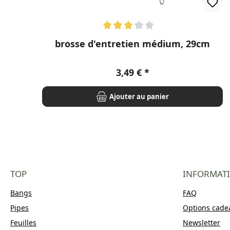
Note moyenne de 3 sur 5 étoiles
brosse d'entretien médium, 29cm
Prix régulier :
3,49 €
Ajouter au panier
TOP
INFORMAT
Bangs
FAQ
Pipes
Options cade
Feuilles
Newsletter