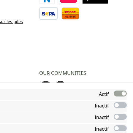
Paiement Novalnet
Virement direct
TWINT
sur les piles
Virement bancaire
Contre remboursement
OUR COMMUNITIES
Facebook
Instagram
Actif
Inactif
Inactif
Inactif