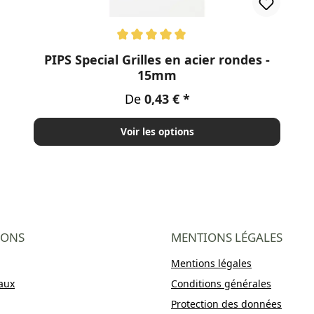
Note moyenne de 5 sur 5 étoiles
PIPS Special Grilles en acier rondes -
15mm
Prix régulier :
De
0,43 €
Voir les options
IONS
MENTIONS LÉGALES
Mentions légales
aux
Conditions générales
Protection des données