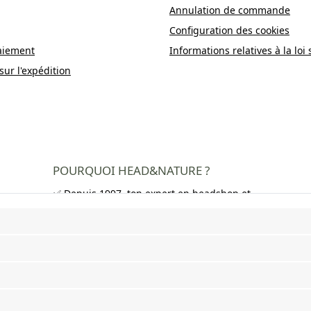
Annulation de commande
Configuration des cookies
aiement
Informations relatives à la loi 
sur l'expédition
POURQUOI HEAD&NATURE ?
✅ Depuis 1997, ton expert en headshop et
growshop
✅ Plus de 250 000 clients satisfaits dans
toute l'Europe
✅ Livraison gratuite en Allemagne à partir
de 50 €
✅ Livraison rapide et emballage neutre
✅ Large choix de bangs, pipes, feuilles à
rouler, grinders et bien plus encore