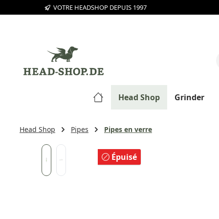
VOTRE HEADSHOP DEPUIS 1997
sser au contenu principal
Passer à la recherche
Passer à la navigation principale
Head Shop
Grinder
Head Shop
Pipes
Pipes en verre
Ignorer la galerie d'images
Épuisé