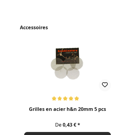
Ignorer la galerie de produits
Accessoires
Note moyenne de 5 sur 5 étoiles
Grilles en acier h&n 20mm 5 pcs
Prix régulier :
De
0,43 €