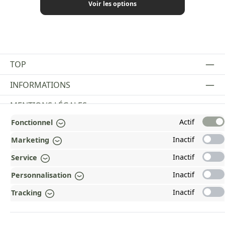
Voir les options
TOP
INFORMATIONS
MENTIONS LÉGALES
Actif
Fonctionnel
PAYMENT AND SHIPPING METHODS
Inactif
Marketing
RÉCOMPENSÉ ET CERTIFIÉ !
Inactif
Service
POURQUOI HEAD&NATURE ?
Inactif
Personnalisation
OUR COMMUNITIES
Inactif
Tracking
Revoke a contract