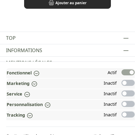
Ajouter au panier
TOP
INFORMATIONS
MENTIONS LÉGALES
Actif
Fonctionnel
PAYMENT AND SHIPPING METHODS
Inactif
Marketing
RÉCOMPENSÉ ET CERTIFIÉ !
Inactif
Service
POURQUOI HEAD&NATURE ?
Inactif
Personnalisation
OUR COMMUNITIES
Inactif
Tracking
Revoke a contract