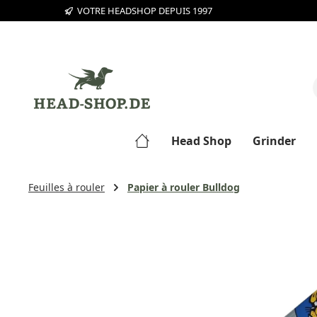
VOTRE HEADSHOP DEPUIS 1997
sser au contenu principal
Passer à la recherche
Passer à la navigation principale
Head Shop
Grinder
Feuilles à rouler
Papier à rouler Bulldog
Ignorer la galerie d'images