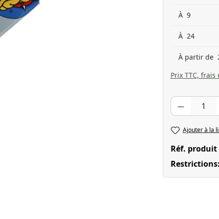
À
9
À
24
À partir de
Prix TTC, frais
Quantité de pr
Ajouter à la l
Réf. produit
Restrictions