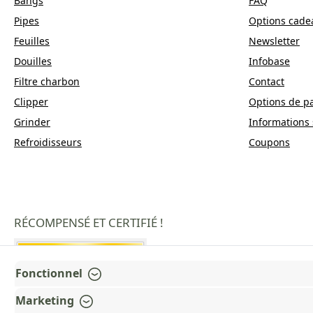
Bangs
FAQ
Pipes
Options cade
Feuilles
Newsletter
Douilles
Infobase
Filtre charbon
Contact
Clipper
Options de p
Grinder
Informations 
Refroidisseurs
Coupons
RÉCOMPENSÉ ET CERTIFIÉ !
Fonctionnel
Marketing