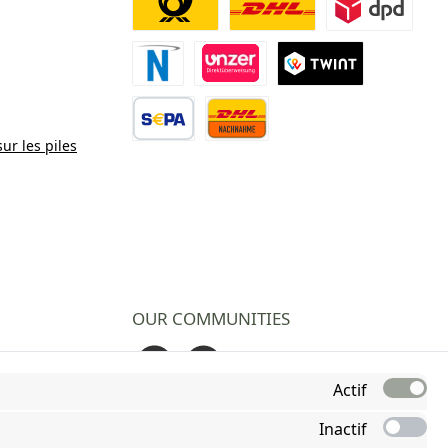
Deutsche Post
DHL
DPD
Paiement Novalnet
Virement direct
TWINT
sur les piles
Virement bancaire
Contre remboursement
OUR COMMUNITIES
Facebook
Instagram
Actif
Inactif