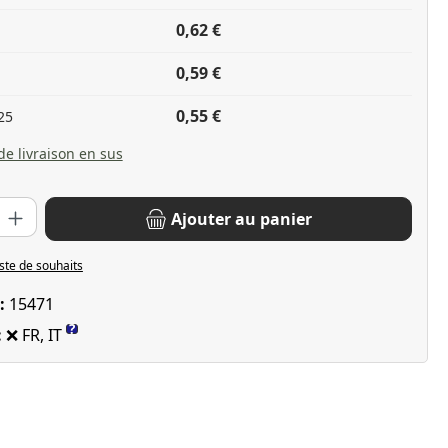
0,62 €
0,59 €
0,55 €
25
 de livraison en sus
oduit : Entrez la quantité souhaitée ou utilisez les boutons pour 
Ajouter au panier
iste de souhaits
 :
15471
?
:
❌ FR, IT