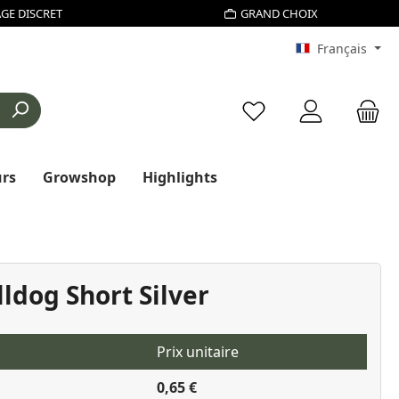
GE DISCRET
GRAND CHOIX
Français
Vous avez 0 articles d
urs
Growshop
Highlights
ldog Short Silver
Prix unitaire
0,65 €