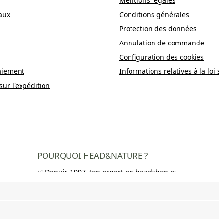
Mentions légales
aux
Conditions générales
Protection des données
Annulation de commande
Configuration des cookies
aiement
Informations relatives à la loi 
sur l'expédition
POURQUOI HEAD&NATURE ?
✅ Depuis 1997, ton expert en headshop et
growshop
✅ Plus de 250 000 clients satisfaits dans
toute l'Europe
✅ Livraison gratuite en Allemagne à partir