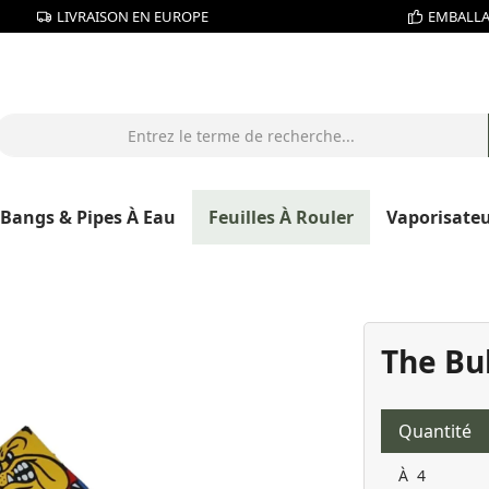
LIVRAISON EN EUROPE
EMBALLA
Bangs & Pipes À Eau
Feuilles À Rouler
Vaporisate
The Bul
Quantité
À
4