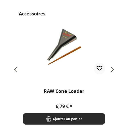
Ignorer la galerie de produits
Accessoires
Not
RAW Cone Loader
Prix régulier :
6,79 €
Ajouter au panier