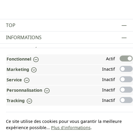
TOP
INFORMATIONS
MENTIONS LÉGALES
Actif
Fonctionnel
PAYMENT AND SHIPPING METHODS
Inactif
Marketing
RÉCOMPENSÉ ET CERTIFIÉ !
Inactif
Service
POURQUOI HEAD&NATURE ?
Inactif
Personnalisation
OUR COMMUNITIES
Inactif
Tracking
Revoke a contract
Ce site utilise des cookies pour vous garantir la meilleure
expérience possible...
Plus d'informations
.