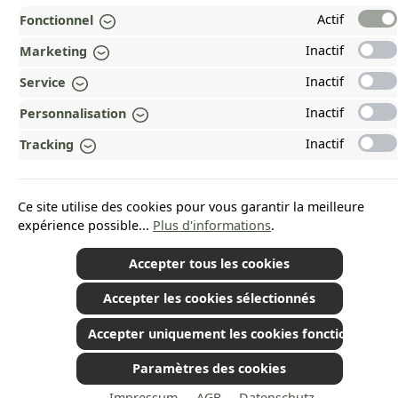
MENTIONS LÉGALES
Actif
Fonctionnel
Inactif
Marketing
PAYMENT AND SHIPPING METHODS
Inactif
Service
RÉCOMPENSÉ ET CERTIFIÉ !
Inactif
Personnalisation
POURQUOI HEAD&NATURE ?
Inactif
Tracking
OUR COMMUNITIES
Ce site utilise des cookies pour vous garantir la meilleure
Revoke a contract
expérience possible...
Plus d'informations
.
Accepter tous les cookies
Accepter les cookies sélectionnés
*Tous les prix incluent la TVA plus les frais d'expédition
et les éventuels frais de
livraison, sauf indication contraire.
© 2026 Plamundo GmbH - All Rights Reserved. Theme by
ThemeWare®
Accepter uniquement les cookies fonctionnels
Paramètres des cookies
- Impressum
- AGB
- Datenschutz