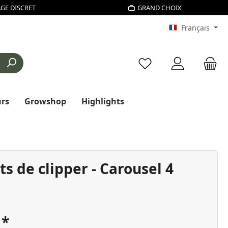
GE DISCRET
GRAND CHOIX
Français
Vous avez 0 articles d
urs
Growshop
Highlights
s de clipper - Carousel 4
€