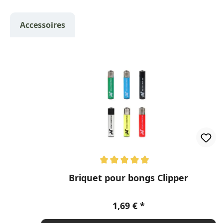
Accessoires
Ignorer la galerie de produits
Note moyenne de 4.89 sur 5 étoiles
Briquet pour bongs Clipper
Prix régulier :
1,69 €