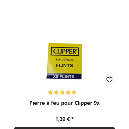
Note moyenne de 5 sur 5 étoiles
Pierre à feu pour Clipper 9x
Prix régulier :
1,39 €