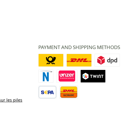
PAYMENT AND SHIPPING METHODS
Deutsche Post
DHL
DPD
Paiement Novalnet
Virement direct
TWINT
sur les piles
Virement bancaire
Contre remboursement