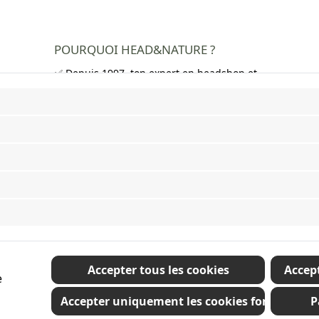
POURQUOI HEAD&NATURE ?
✅ Depuis 1997, ton expert en headshop et
growshop
✅ Plus de 250 000 clients satisfaits dans
toute l'Europe
✅ Livraison gratuite en Allemagne à partir
de 50 €
✅ Livraison rapide et emballage neutre
✅ Large choix de bangs, pipes, feuilles à
rouler, grinders et bien plus encore
Revoke a contract
Accepter tous les cookies
Accept
e
Accepter uniquement les cookies fonctionnel
P
cluent la TVA plus les frais d'expédition
et les éventuels frais de livraison, sauf ind