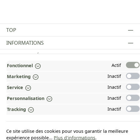
TOP
INFORMATIONS
MENTIONS LÉGALES
Actif
Fonctionnel
PAYMENT AND SHIPPING METHODS
Inactif
Marketing
RÉCOMPENSÉ ET CERTIFIÉ !
Inactif
Service
POURQUOI HEAD&NATURE ?
Inactif
Personnalisation
OUR COMMUNITIES
Inactif
Tracking
Revoke a contract
Ce site utilise des cookies pour vous garantir la meilleure
expérience possible...
Plus d'informations
.