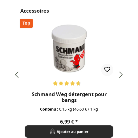
Ignorer la galerie de produits
Accessoires
Top
Top
Note moyenne de 4.77 sur 5 étoiles
Schmand Weg détergent pour
bangs
Contenu :
0.15 kg
(46,60 € / 1 kg
Prix régulier :
6,99 €
Ajouter au panier