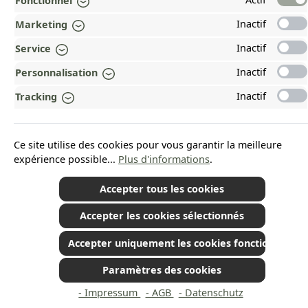
Fonctionnel
Inactif
Marketing
PAYMENT AND SHIPPING METHODS
Inactif
Service
RÉCOMPENSÉ ET CERTIFIÉ !
Inactif
Personnalisation
POURQUOI HEAD&NATURE ?
Inactif
Tracking
OUR COMMUNITIES
Ce site utilise des cookies pour vous garantir la meilleure
Revoke a contract
expérience possible...
Plus d'informations
.
Accepter tous les cookies
Accepter les cookies sélectionnés
*Tous les prix incluent la TVA plus les frais d'expédition
et les éventuels frais de
livraison, sauf indication contraire.
© 2026 Plamundo GmbH - All Rights Reserved. Theme by
ThemeWare®
Accepter uniquement les cookies fonctionnels
Paramètres des cookies
- Impressum
- AGB
- Datenschutz