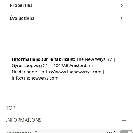
Properties
Évaluations
Informations sur le fabricant:
The New Ways BV |
Gyroscoopweg 2N | 1042AB Amsterdam |
Niederlande | https://www.thenewways.com |
info@thenewways.com
TOP
INFORMATIONS
MENTIONS LÉGALES
Actif