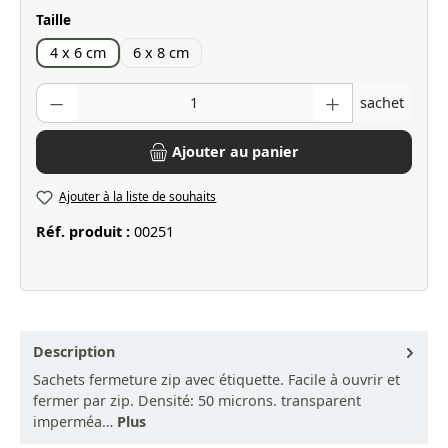
Sélectionnez
Taille
4 x 6 cm
6 x 8 cm
Quantité de produit : Entrez la quantité souhaitée ou utilisez les bo
sachet
Ajouter au panier
Ajouter à la liste de souhaits
Réf. produit :
00251
Description
Sachets fermeture zip avec étiquette. Facile à ouvrir et
fermer par zip. Densité: 50 microns. transparent
imperméa…
Plus