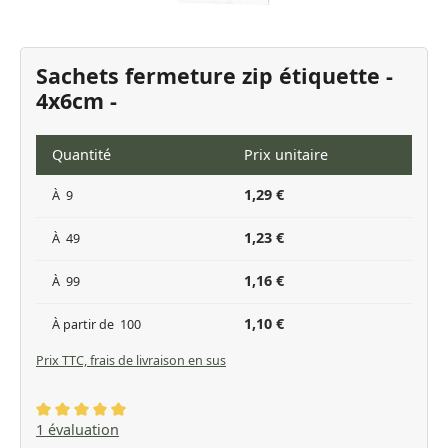
Sachets fermeture zip étiquette -
4x6cm -
Quantité
Prix unitaire
1,29 €
À
9
1,23 €
À
49
1,16 €
À
99
1,10 €
À partir de
100
Prix TTC, frais de livraison en sus
Note moyenne de 5 sur 5 étoiles
1 évaluation