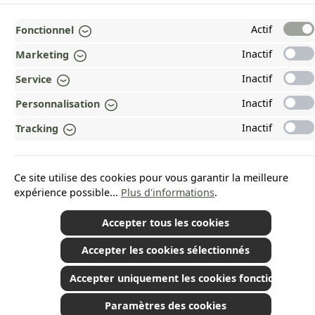
MENTIONS LÉGALES
Actif
Fonctionnel
PAYMENT AND SHIPPING METHODS
Inactif
Marketing
RÉCOMPENSÉ ET CERTIFIÉ !
Inactif
Service
POURQUOI HEAD&NATURE ?
Inactif
Personnalisation
Inactif
OUR COMMUNITIES
Tracking
Revoke a contract
Ce site utilise des cookies pour vous garantir la meilleure
expérience possible...
Plus d'informations
.
Accepter tous les cookies
*Tous les prix incluent la TVA plus les frais d'expédition
et les éventuels frais de
Accepter les cookies sélectionnés
livraison, sauf indication contraire.
© 2026 Plamundo GmbH - All Rights Reserved. Theme by
ThemeWare®
Accepter uniquement les cookies fonctionnels
Paramètres des cookies