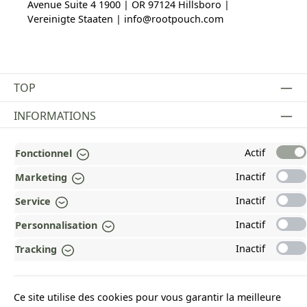
Avenue Suite 4 1900 | OR 97124 Hillsboro |
Vereinigte Staaten | info@rootpouch.com
TOP
INFORMATIONS
MENTIONS LÉGALES
Actif
Fonctionnel
PAYMENT AND SHIPPING METHODS
Inactif
Marketing
RÉCOMPENSÉ ET CERTIFIÉ !
Inactif
Service
Inactif
Personnalisation
POURQUOI HEAD&NATURE ?
Inactif
Tracking
OUR COMMUNITIES
Ce site utilise des cookies pour vous garantir la meilleure
Revoke a contract