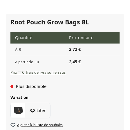
Root Pouch Grow Bags 8L
Quantité
Prix unitaire
2,72 €
À
9
2,45 €
À partir de
10
Prix TTC, frais de livraison en sus
Plus disponible
Sélectionnez
Variation
3,8 Liter
Ajouter à la liste de souhaits