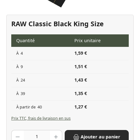
RAW Classic Black King Size
Quantité
Prix unitaire
1,59 €
À
4
1,51 €
À
9
1,43 €
À
24
1,35 €
À
39
1,27 €
À partir de
40
Prix TTC, frais de livraison en sus
Quantité de produit : Entrez la quantité souhaitée ou utilisez les bo
Ajouter au panier