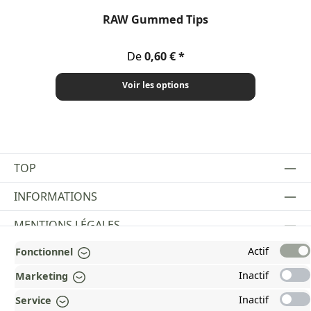
RAW Gummed Tips
Prix régulier :
De
0,60 €
Voir les options
TOP
INFORMATIONS
MENTIONS LÉGALES
Actif
Fonctionnel
PAYMENT AND SHIPPING METHODS
Inactif
Marketing
RÉCOMPENSÉ ET CERTIFIÉ !
Inactif
Service
POURQUOI HEAD&NATURE ?