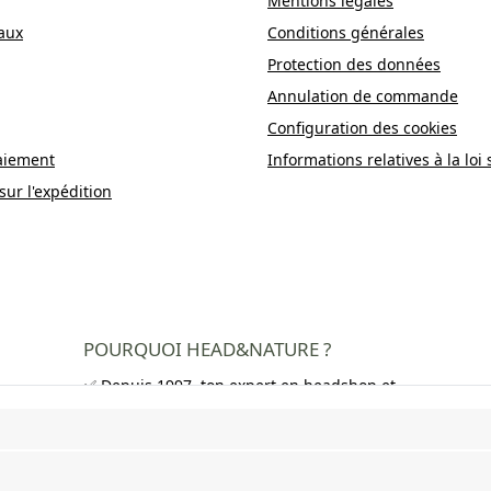
Mentions légales
aux
Conditions générales
Protection des données
Annulation de commande
Configuration des cookies
aiement
Informations relatives à la loi 
sur l'expédition
POURQUOI HEAD&NATURE ?
✅ Depuis 1997, ton expert en headshop et
growshop
✅ Plus de 250 000 clients satisfaits dans
toute l'Europe
✅ Livraison gratuite en Allemagne à partir