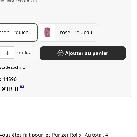
 de livraison en sus
ron - rouleau
rose - rouleau
oduit : Entrez la quantité souhaitée ou utilisez les boutons pour 
rouleau
Ajouter au panier
iste de souhaits
 :
14596
?
:
❌ FR, IT
 êtes fait pour les Purizer Rolls ! Au total, 4