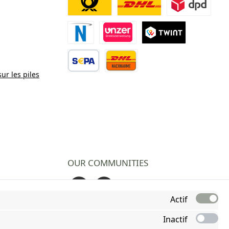
Deutsche Post
DHL
DPD
Paiement Novalnet
Virement direct
TWINT
sur les piles
Virement bancaire
Contre remboursement
OUR COMMUNITIES
Facebook
Instagram
Actif
Inactif