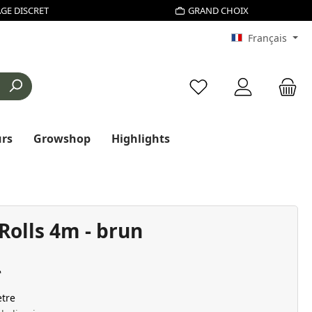
GE DISCRET
GRAND CHOIX
Français
Vous avez 0 articles d
urs
Growshop
Highlights
Rolls 4m - brun
tre