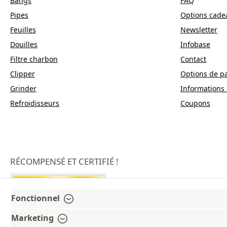
Bangs
FAQ
Pipes
Options cade
Feuilles
Newsletter
Douilles
Infobase
Filtre charbon
Contact
Clipper
Options de p
Grinder
Informations 
Refroidisseurs
Coupons
RÉCOMPENSÉ ET CERTIFIÉ !
Fonctionnel
Marketing