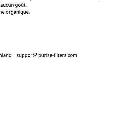
t aucun goût.
mme organique.
hland | support@purize-filters.com