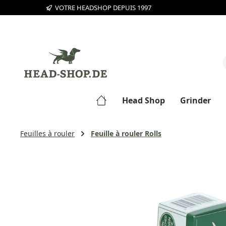
VOTRE HEADSHOP DEPUIS 1997
sser au contenu principal
Passer à la recherche
Passer à la navigation principale
Head Shop
Grinder
Feuilles à rouler
Feuille à rouler Rolls
Ignorer la galerie d'images