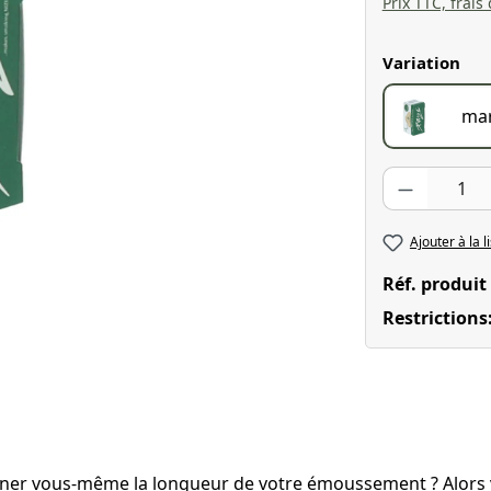
Prix TTC, frais
Sélectionnez
Variation
mar
Quantité de pr
Ajouter à la l
Réf. produit
Restrictions
ner vous-même la longueur de votre émoussement ? Alors vous