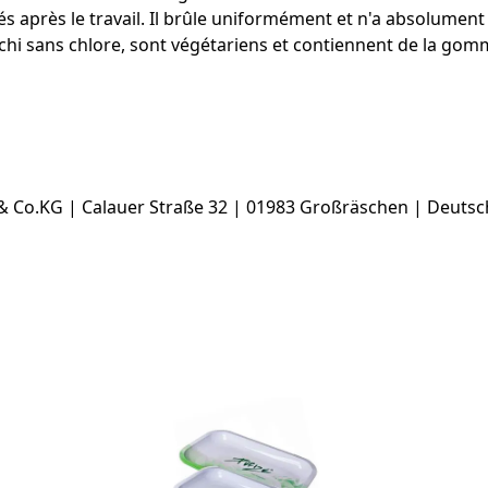
s après le travail. Il brûle uniformément et n'a absolumen
nchi sans chlore, sont végétariens et contiennent de la go
 Co.KG | Calauer Straße 32 | 01983 Großräschen | Deutsc