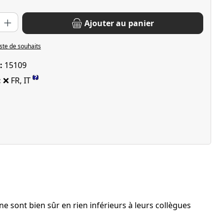
oduit : Entrez la quantité souhaitée ou utilisez les boutons pour 
Ajouter au panier
iste de souhaits
 :
15109
?
:
❌ FR, IT
e sont bien sûr en rien inférieurs à leurs collègues