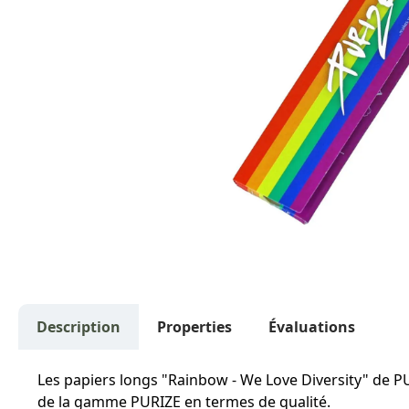
Description
Properties
Évaluations
Les papiers longs "Rainbow - We Love Diversity" de PUR
de la gamme PURIZE en termes de qualité.