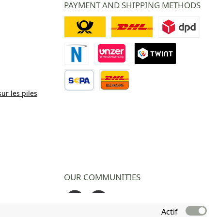
PAYMENT AND SHIPPING METHODS
Deutsche Post
DHL
DPD
Paiement Novalnet
Virement direct
TWINT
sur les piles
Virement bancaire
Contre remboursement
OUR COMMUNITIES
Facebook
Instagram
Actif