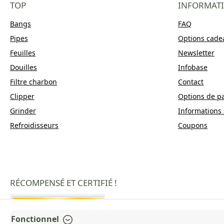
TOP
INFORMAT
Bangs
FAQ
Pipes
Options cade
Feuilles
Newsletter
Douilles
Infobase
Filtre charbon
Contact
Clipper
Options de p
Grinder
Informations 
Refroidisseurs
Coupons
RÉCOMPENSÉ ET CERTIFIÉ !
Fonctionnel