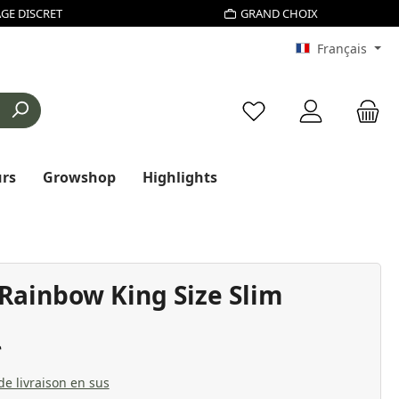
GE DISCRET
GRAND CHOIX
Français
Vous avez 0 articles d
urs
Growshop
Highlights
 Rainbow King Size Slim
 de livraison en sus