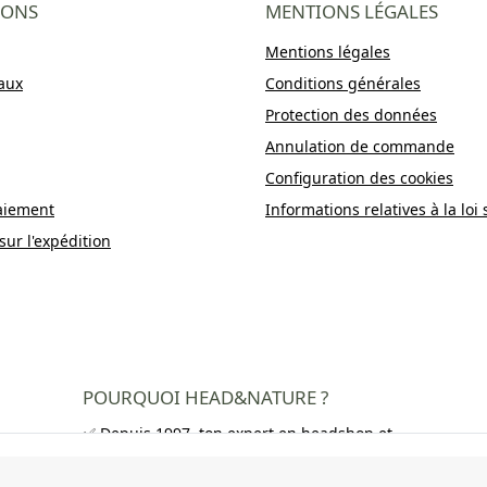
IONS
MENTIONS LÉGALES
Mentions légales
aux
Conditions générales
Protection des données
Annulation de commande
Configuration des cookies
aiement
Informations relatives à la loi 
sur l'expédition
POURQUOI HEAD&NATURE ?
✅ Depuis 1997, ton expert en headshop et
growshop
✅ Plus de 250 000 clients satisfaits dans