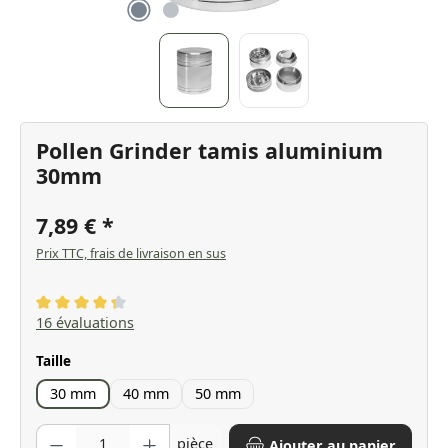
Pollen Grinder tamis aluminium
30mm
7,89 €
Prix TTC, frais de livraison en sus
Note moyenne de 4.31 sur 5 étoiles
16 évaluations
Sélectionnez
Taille
30 mm
40 mm
50 mm
Quantité de produit : Entrez la quantité souhaitée ou utilisez les bo
pièce
Ajouter au panier