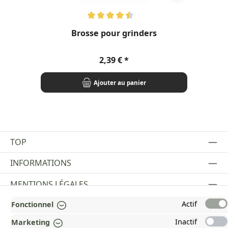
Note moyenne de 4.6 sur 5 étoiles
Not
Brosse pour grinders
Prix régulier :
2,39 €
Ajouter au panier
TOP
INFORMATIONS
MENTIONS LÉGALES
Actif
PAYMENT AND SHIPPING METHODS
Fonctionnel
Inactif
Marketing
RÉCOMPENSÉ ET CERTIFIÉ !