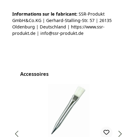
Informations sur le fabricant:
SSR-Produkt
GmbH&Co.KG | Gerhard-Stalling-Str. 57 | 26135
Oldenburg | Deutschland | https://www.ssr-
produkt.de | info@ssr-produkt.de
Ignorer la galerie de produits
Accessoires