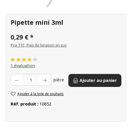
Pipette mini 3ml
0,29 €
Prix TTC, frais de livraison en sus
Note moyenne de 4 sur 5 étoiles
1 évaluation
Quantité de produit : Entrez la quantité souhaitée ou utilisez les bo
pièce
Ajouter au panier
Ajouter à la liste de souhaits
Réf. produit :
10652