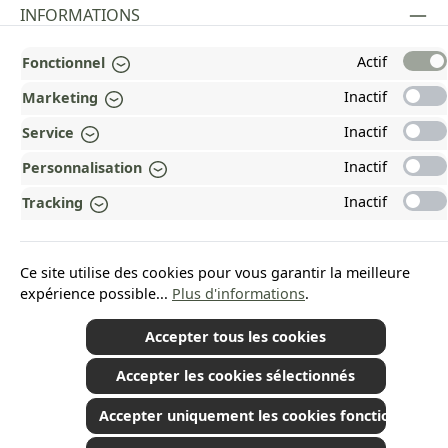
INFORMATIONS
MENTIONS LÉGALES
Actif
Fonctionnel
PAYMENT AND SHIPPING METHODS
Inactif
Marketing
Inactif
Service
RÉCOMPENSÉ ET CERTIFIÉ !
Inactif
Personnalisation
POURQUOI HEAD&NATURE ?
Inactif
Tracking
OUR COMMUNITIES
Ce site utilise des cookies pour vous garantir la meilleure
Revoke a contract
expérience possible...
Plus d'informations
.
Accepter tous les cookies
Accepter les cookies sélectionnés
*Tous les prix incluent la TVA plus les frais d'expédition
et les éventuels frais de
livraison, sauf indication contraire.
© 2026 Plamundo GmbH - All Rights Reserved. Theme by
ThemeWare®
Accepter uniquement les cookies fonctionnels