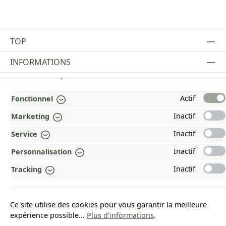
TOP
INFORMATIONS
MENTIONS LÉGALES
Actif
Fonctionnel
PAYMENT AND SHIPPING METHODS
Inactif
Marketing
RÉCOMPENSÉ ET CERTIFIÉ !
Inactif
Service
POURQUOI HEAD&NATURE ?
Inactif
Personnalisation
OUR COMMUNITIES
Inactif
Tracking
Revoke a contract
Ce site utilise des cookies pour vous garantir la meilleure
expérience possible...
Plus d'informations
.