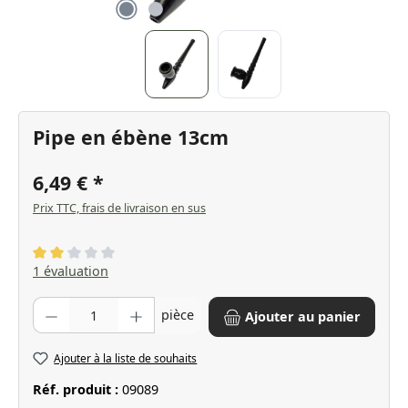
Pipe en ébène 13cm
6,49 €
Prix TTC, frais de livraison en sus
Note moyenne de 2 sur 5 étoiles
1 évaluation
Quantité de produit : Entrez la quantité souhaitée ou utilisez les bo
pièce
Ajouter au panier
Ajouter à la liste de souhaits
Réf. produit :
09089