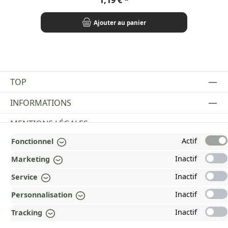
Ajouter au panier
TOP
INFORMATIONS
MENTIONS LÉGALES
Actif
Fonctionnel
PAYMENT AND SHIPPING METHODS
Inactif
Marketing
RÉCOMPENSÉ ET CERTIFIÉ !
Inactif
Service
POURQUOI HEAD&NATURE ?
Inactif
Personnalisation
OUR COMMUNITIES
Inactif
Tracking