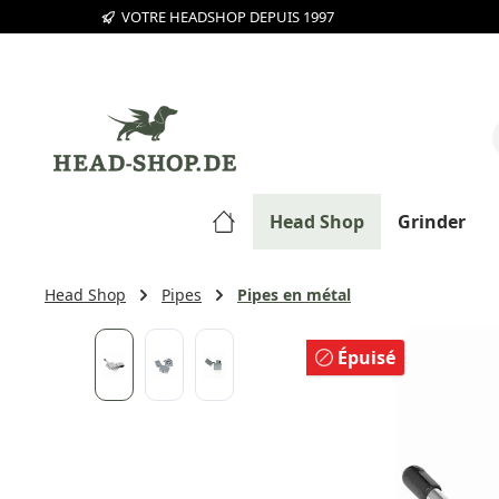
VOTRE HEADSHOP DEPUIS 1997
sser au contenu principal
Passer à la recherche
Passer à la navigation principale
Head Shop
Grinder
Head Shop
Pipes
Pipes en métal
Ignorer la galerie d'images
Épuisé