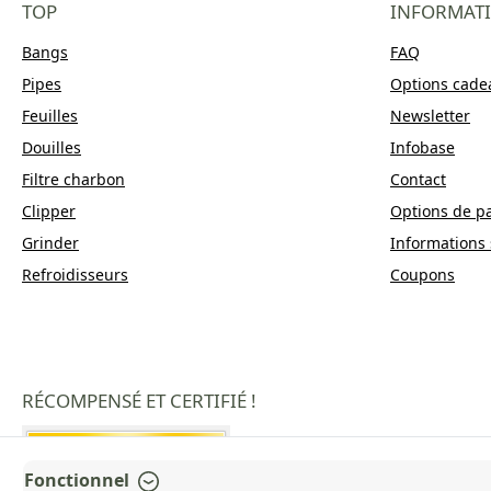
TOP
INFORMAT
Bangs
FAQ
Pipes
Options cade
Feuilles
Newsletter
Douilles
Infobase
Filtre charbon
Contact
Clipper
Options de p
Grinder
Informations 
Refroidisseurs
Coupons
RÉCOMPENSÉ ET CERTIFIÉ !
Fonctionnel