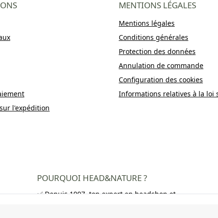
IONS
MENTIONS LÉGALES
Mentions légales
aux
Conditions générales
Protection des données
Annulation de commande
Configuration des cookies
aiement
Informations relatives à la loi 
sur l'expédition
POURQUOI HEAD&NATURE ?
✅ Depuis 1997, ton expert en headshop et
growshop
✅ Plus de 250 000 clients satisfaits dans