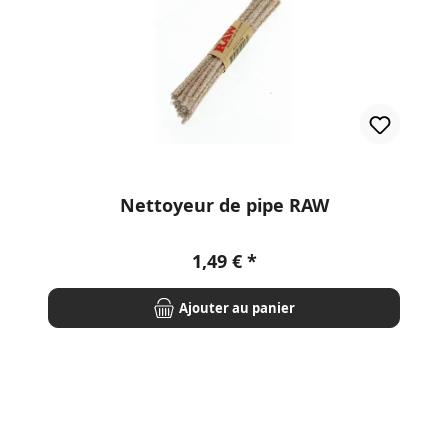
Nettoyeur de pipe RAW
Prix régulier :
1,49 €
Ajouter au panier