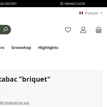
GE DISCRET
GRAND CHOIX
Français
Vous avez 0 articles d
urs
Growshop
Highlights
tabac "briquet"
 de livraison en sus