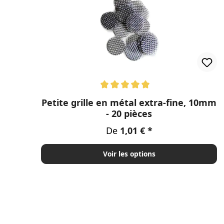
Note moyenne de 5 sur 5 étoiles
Petite grille en métal extra-fine, 10mm
- 20 pièces
Prix régulier :
De
1,01 €
Voir les options