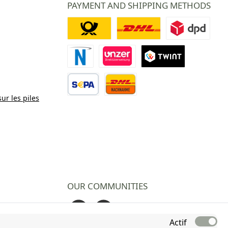
PAYMENT AND SHIPPING METHODS
Deutsche Post
DHL
DPD
Paiement Novalnet
Virement direct
TWINT
sur les piles
Virement bancaire
Contre remboursement
OUR COMMUNITIES
Facebook
Instagram
Actif