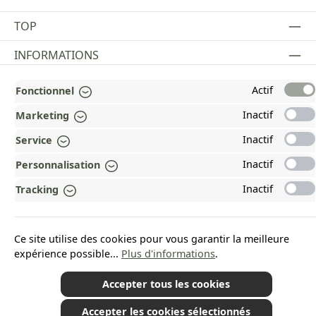
TOP
INFORMATIONS
MENTIONS LÉGALES
Actif
Fonctionnel
PAYMENT AND SHIPPING METHODS
Inactif
Marketing
Inactif
Service
RÉCOMPENSÉ ET CERTIFIÉ !
Inactif
Personnalisation
POURQUOI HEAD&NATURE ?
Inactif
Tracking
OUR COMMUNITIES
Ce site utilise des cookies pour vous garantir la meilleure
Revoke a contract
expérience possible...
Plus d'informations
.
Accepter tous les cookies
Accepter les cookies sélectionnés
*Tous les prix incluent la TVA plus les frais d'expédition
et les éventuels frais de