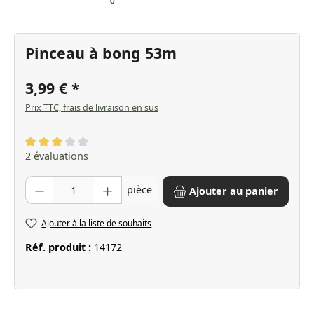
Pinceau à bong 53m
3,99 €
Prix TTC, frais de livraison en sus
Note moyenne de 3 sur 5 étoiles
2 évaluations
Quantité de produit : Entrez la quantité souhaitée ou utilisez les bo
pièce
Ajouter au panier
Ajouter à la liste de souhaits
Réf. produit :
14172