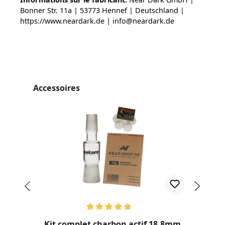
Bonner Str. 11a | 53773 Hennef | Deutschland |
https://www.neardark.de | info@neardark.de
Ignorer la galerie de produits
Accessoires
Note moyenne de 4.75 sur 5 étoiles
Kit complet charbon actif 18,8mm