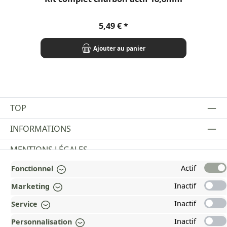
Prix régulier :
5,49 €
Ajouter au panier
TOP
INFORMATIONS
MENTIONS LÉGALES
Actif
Fonctionnel
PAYMENT AND SHIPPING METHODS
Inactif
Marketing
RÉCOMPENSÉ ET CERTIFIÉ !
Inactif
Service
POURQUOI HEAD&NATURE ?
Inactif
Personnalisation