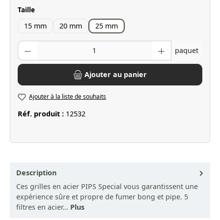
Sélectionnez
Taille
15 mm
20 mm
25 mm
Quantité de produit : Entrez la quantité souhaitée ou utilisez les bo
paquet
Ajouter au panier
Ajouter à la liste de souhaits
Réf. produit :
12532
Description
Ces grilles en acier PIPS Special vous garantissent une
expérience sûre et propre de fumer bong et pipe. 5
filtres en acier…
Plus