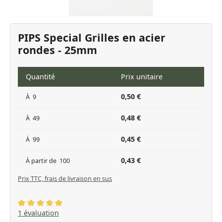
PIPS Special Grilles en acier
rondes - 25mm
Quantité
Prix unitaire
0,50 €
À
9
0,48 €
À
49
0,45 €
À
99
0,43 €
À partir de
100
Prix TTC, frais de livraison en sus
Note moyenne de 5 sur 5 étoiles
1 évaluation