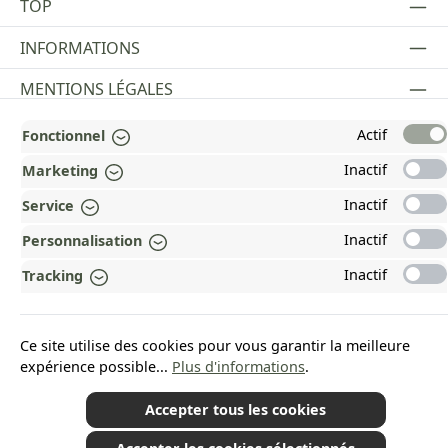
TOP
INFORMATIONS
MENTIONS LÉGALES
PAYMENT AND SHIPPING METHODS
Actif
Fonctionnel
Inactif
RÉCOMPENSÉ ET CERTIFIÉ !
Marketing
Inactif
Service
POURQUOI HEAD&NATURE ?
Inactif
Personnalisation
OUR COMMUNITIES
Inactif
Tracking
Revoke a contract
Ce site utilise des cookies pour vous garantir la meilleure
expérience possible...
Plus d'informations
.
Accepter tous les cookies
*Tous les prix incluent la TVA plus les frais d'expédition
et les éventuels frais de
livraison, sauf indication contraire.
© 2026 Plamundo GmbH - All Rights Reserved. Theme by
ThemeWare®