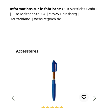
Informations sur le fabricant:
OCB-Vertriebs-GmbH
| Lise-Meitner-Str. 2-4 | 52525 Heinsberg |
Deutschland | website@ocb.de
Ignorer la galerie de produits
Accessoires
Top