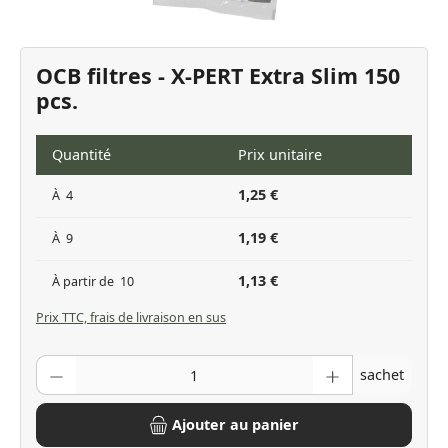
OCB filtres - X-PERT Extra Slim 150
pcs.
Quantité
Prix unitaire
1,25 €
À
4
1,19 €
À
9
1,13 €
À partir de
10
Prix TTC, frais de livraison en sus
Quantité de produit : Entrez la quantité souhaitée ou utilisez les bo
sachet
Ajouter au panier