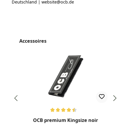
Deutschland | website@ocb.de
Ignorer la galerie de produits
Accessoires
Note moyenne de 4.57 sur 5 étoiles
Not
OCB premium Kingsize noir