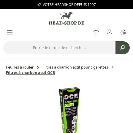
VOTRE HEADSHOP DEPUIS 1997
Passer au contenu principal
Vous avez 0 arti
Feuilles à rouler
Filtres à charbon actif pour cigarettes
Filtres à charbon actif OCB
Ignorer la galerie d'images