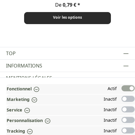
Prix régulier :
De
0,79 €
Voir les options
TOP
INFORMATIONS
MENTIONS LÉGALES
Actif
Fonctionnel
PAYMENT AND SHIPPING METHODS
Inactif
Marketing
RÉCOMPENSÉ ET CERTIFIÉ !
Inactif
Service
POURQUOI HEAD&NATURE ?
Inactif
Personnalisation
OUR COMMUNITIES
Inactif
Tracking