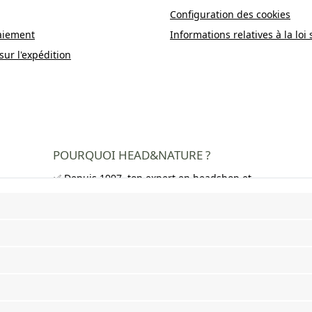
Configuration des cookies
aiement
Informations relatives à la loi 
sur l'expédition
POURQUOI HEAD&NATURE ?
✅ Depuis 1997, ton expert en headshop et
growshop
✅ Plus de 250 000 clients satisfaits dans
toute l'Europe
✅ Livraison gratuite en Allemagne à partir
de 50 €
✅ Livraison rapide et emballage neutre
✅ Large choix de bangs, pipes, feuilles à
rouler, grinders et bien plus encore