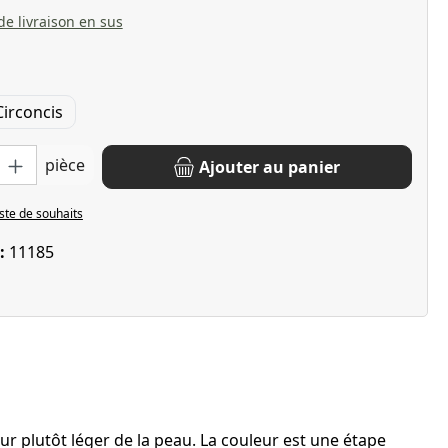
 de livraison en sus
Circoncis
oduit : Entrez la quantité souhaitée ou utilisez les boutons pour 
pièce
Ajouter au panier
iste de souhaits
 :
11185
r plutôt léger de la peau. La couleur est une étape