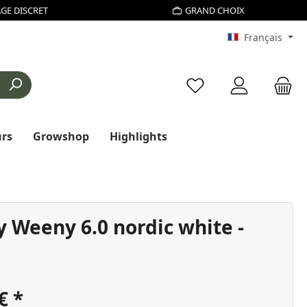
GE DISCRET
GRAND CHOIX
Français
Vous avez 0 articles d
urs
Growshop
Highlights
y Weeny 6.0 nordic white -
 €