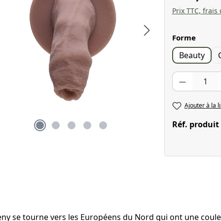
Prix TTC, frais
Sélectionnez
Forme
Beauty
Quantité de pr
Ajouter à la l
Réf. produit
ny se tourne vers les Européens du Nord qui ont une couleu