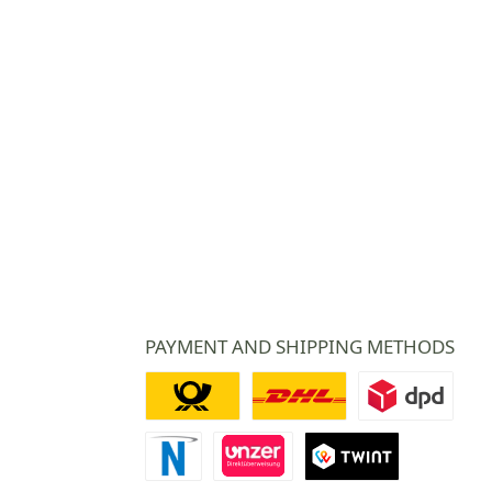
PAYMENT AND SHIPPING METHODS
Deutsche Post
DHL
DPD
Paiement Novalnet
Virement direct
TWINT