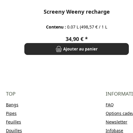
Screeny Weeny recharge
Contenu :
0.07 L
(498,57 € / 1 L
Prix régulier :
34,90 €
Ajouter au panier
TOP
INFORMAT
Bangs
FAQ
Pipes
Options cade
Feuilles
Newsletter
Douilles
Infobase