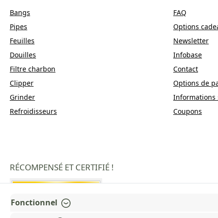
Bangs
FAQ
Pipes
Options cade
Feuilles
Newsletter
Douilles
Infobase
Filtre charbon
Contact
Clipper
Options de p
Grinder
Informations 
Refroidisseurs
Coupons
RÉCOMPENSÉ ET CERTIFIÉ !
Fonctionnel