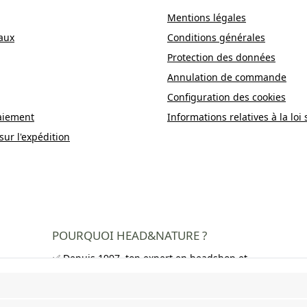
Mentions légales
aux
Conditions générales
Protection des données
Annulation de commande
Configuration des cookies
aiement
Informations relatives à la loi 
sur l'expédition
POURQUOI HEAD&NATURE ?
✅ Depuis 1997, ton expert en headshop et
growshop
✅ Plus de 250 000 clients satisfaits dans
toute l'Europe