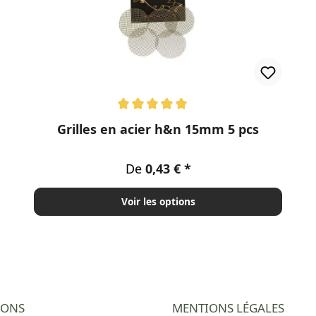
Note moyenne de 5 sur 5 étoiles
Grilles en acier h&n 15mm 5 pcs
Prix régulier :
De
0,43 €
Voir les options
IONS
MENTIONS LÉGALES