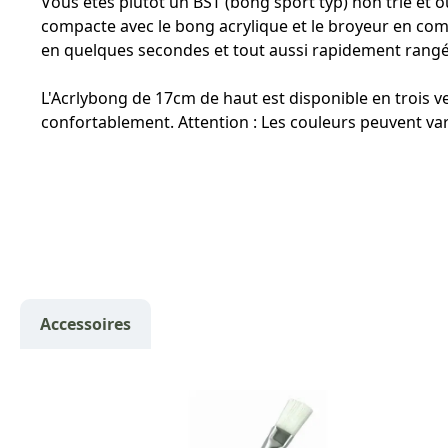
Vous êtes plutôt un BST (bong sport typ) non trié et 
compacte avec le bong acrylique et le broyeur en combin
en quelques secondes et tout aussi rapidement rangé 
L'Acrlybong de 17cm de haut est disponible en trois 
confortablement. Attention : Les couleurs peuvent vari
Accessoires
Ignorer la galerie de produits