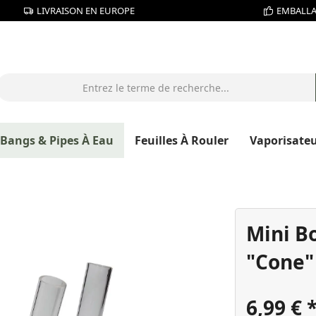
LIVRAISON EN EUROPE
EMBALLA
Bangs & Pipes À Eau
Feuilles À Rouler
Vaporisate
Mini B
"Cone"
6,99 €