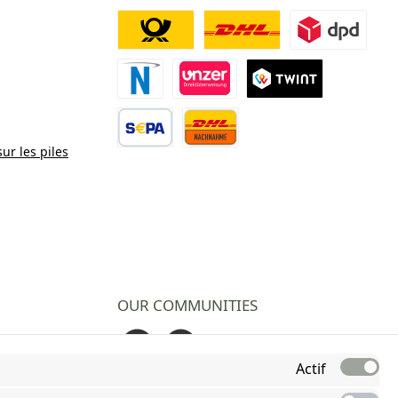
Deutsche Post
DHL
DPD
Paiement Novalnet
Virement direct
TWINT
sur les piles
Virement bancaire
Contre remboursement
OUR COMMUNITIES
Facebook
Instagram
Actif