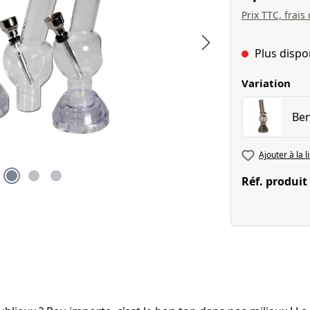
Prix TTC, frais
Plus dispo
Sélectionnez
Variation
Ben
Ajouter à la l
Réf. produit