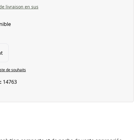
 de livraison en sus
nible
t
iste de souhaits
 :
14763