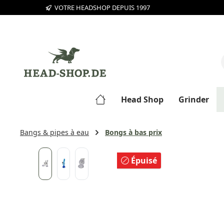
VOTRE HEADSHOP DEPUIS 1997
sser au contenu principal
Passer à la recherche
Passer à la navigation principale
Head Shop
Grinder
Bangs & pipes à eau
Bongs à bas prix
Ignorer la galerie d'images
Épuisé