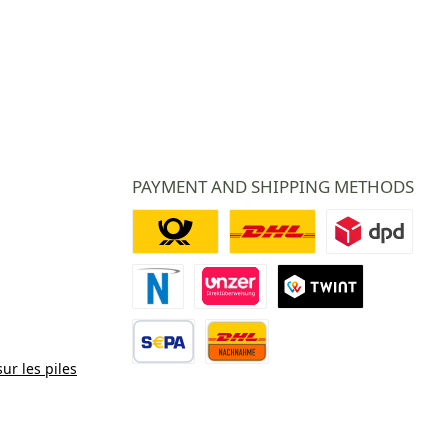
PAYMENT AND SHIPPING METHODS
Deutsche Post
DHL
DPD
Paiement Novalnet
Virement direct
TWINT
sur les piles
Virement bancaire
Contre remboursement