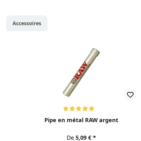
Accessoires
Ignorer la galerie de produits
Note moyenne de 5 sur 5 étoiles
Pipe en métal RAW argent
Prix régulier :
De
5,09 €