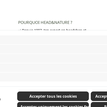
POURQUOI HEAD&NATURE ?
✅ Depuis 1997, ton expert en headshop et
growshop
✅ Plus de 250 000 clients satisfaits dans
toute l'Europe
✅ Livraison gratuite en Allemagne à partir
de 50 €
✅ Livraison rapide et emballage neutre
✅ Large choix de bangs, pipes, feuilles à
rouler, grinders et bien plus encore
Revoke a contract
Accepter tous les cookies
Accept
e
Accepter uniquement les cookies fonctionnel
P