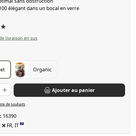
ptimal sans obstruction
100 élégant dans un bocal en verre
€
 de livraison en sus
let
Organic
oduit : Entrez la quantité souhaitée ou utilisez les boutons pour 
Ajouter au panier
iste de souhaits
 :
16390
?
:
❌ FR, IT