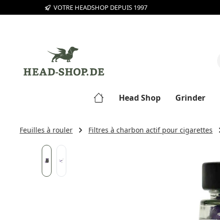
VOTRE HEADSHOP DEPUIS 1997
sser au contenu principal
Passer à la recherche
Passer à la navigation principale
Head Shop
Grinder
Feuilles à rouler
Filtres à charbon actif pour cigarettes
Ignorer la galerie d'images