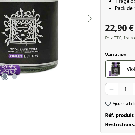
Tirage o
Pack de 
22,90 
Prix TTC, frais
Sélectionnez
Variation
Vio
Quantité de pr
Ajouter à la l
Réf. produit
Restrictions