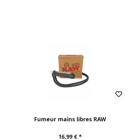
Fumeur mains libres RAW
Prix régulier :
16,99 €