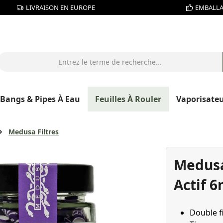
LIVRAISON EN EUROPE
EMBALLA
Bangs & Pipes À Eau
Feuilles À Rouler
Vaporisate
Medusa Filtres
Medusa 
Actif 
Double f