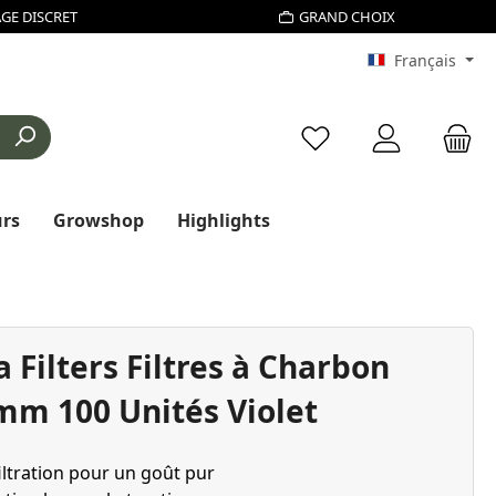
GE DISCRET
GRAND CHOIX
Français
Vous avez 0 articles d
urs
Growshop
Highlights
Filters Filtres à Charbon
6mm 100 Unités Violet
iltration pour un goût pur