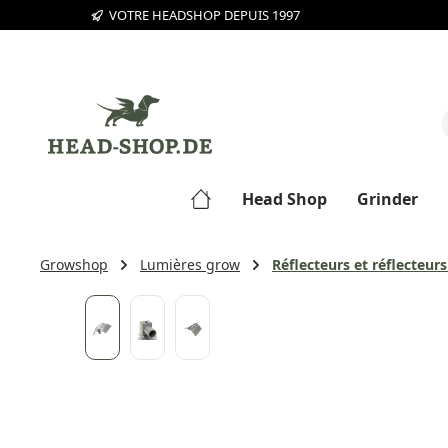
VOTRE HEADSHOP DEPUIS 1997
sser au contenu principal
Passer à la recherche
Passer à la navigation principale
Head Shop
Grinder
Growshop
Lumières grow
Réflecteurs et réflecteurs
Ignorer la galerie d'images