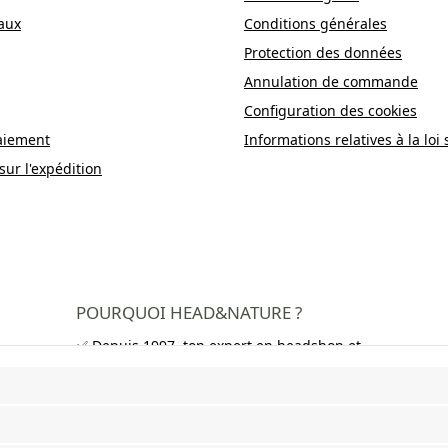
aux
Conditions générales
Protection des données
Annulation de commande
Configuration des cookies
aiement
Informations relatives à la loi 
sur l'expédition
POURQUOI HEAD&NATURE ?
✅ Depuis 1997, ton expert en headshop et
growshop
✅ Plus de 250 000 clients satisfaits dans
toute l'Europe
✅ Livraison gratuite en Allemagne à partir