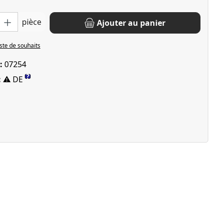
oduit : Entrez la quantité souhaitée ou utilisez les boutons pour 
pièce
Ajouter au panier
iste de souhaits
 :
07254
?
:
⚠ DE