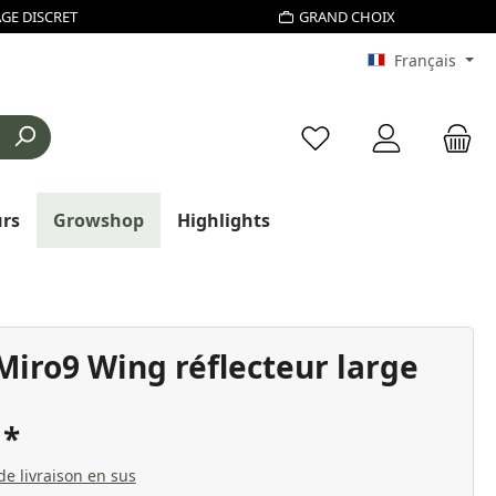
GE DISCRET
GRAND CHOIX
Français
Vous avez 0 articles d
urs
Growshop
Highlights
Miro9 Wing réflecteur large
€
 de livraison en sus