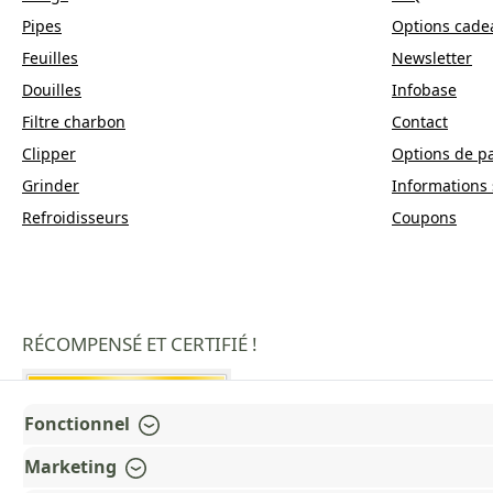
Pipes
Options cade
Feuilles
Newsletter
Douilles
Infobase
Filtre charbon
Contact
Clipper
Options de p
Grinder
Informations 
Refroidisseurs
Coupons
RÉCOMPENSÉ ET CERTIFIÉ !
Fonctionnel
Marketing