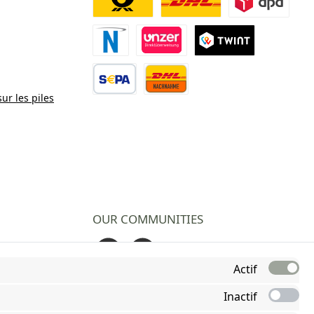
Deutsche Post
DHL
DPD
Paiement Novalnet
Virement direct
TWINT
sur les piles
Virement bancaire
Contre remboursement
OUR COMMUNITIES
Facebook
Instagram
Actif
Inactif