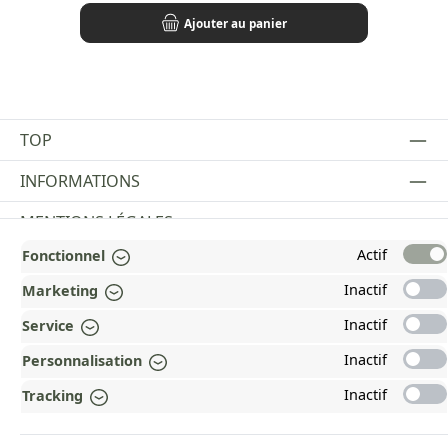
Ajouter au panier
TOP
INFORMATIONS
MENTIONS LÉGALES
Actif
Fonctionnel
PAYMENT AND SHIPPING METHODS
Inactif
Marketing
RÉCOMPENSÉ ET CERTIFIÉ !
Inactif
Service
POURQUOI HEAD&NATURE ?
Inactif
Personnalisation
OUR COMMUNITIES
Inactif
Tracking