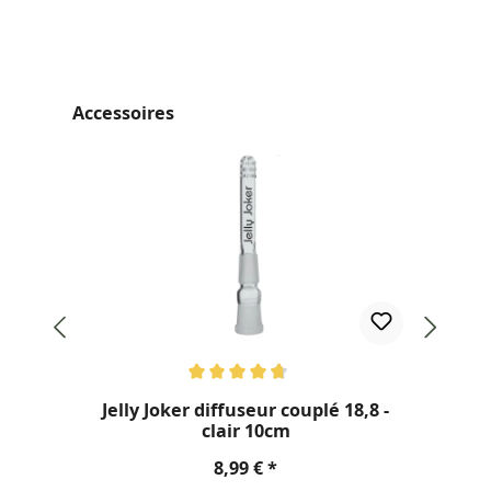
Ignorer la galerie de produits
Accessoires
Note moyenne de 4.67 sur 5 étoiles
Not
Jelly Joker diffuseur couplé 18,8 -
Hi
clair 10cm
Prix régulier :
8,99 €