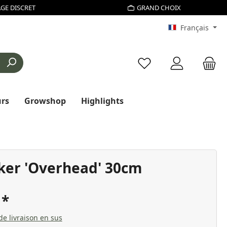
GE DISCRET
GRAND CHOIX
Français
Vous avez 0 articles d
urs
Growshop
Highlights
oker 'Overhead' 30cm
€
 de livraison en sus