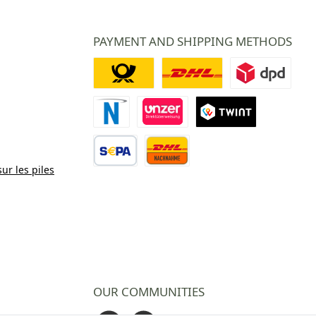
PAYMENT AND SHIPPING METHODS
Deutsche Post
DHL
DPD
Paiement Novalnet
Virement direct
TWINT
sur les piles
Virement bancaire
Contre remboursement
OUR COMMUNITIES