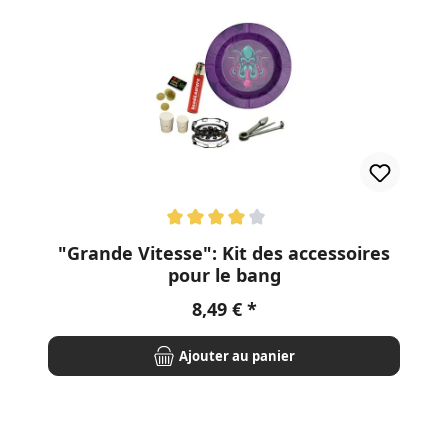
Note moyenne de 4 sur 5 étoiles
"Grande Vitesse": Kit des accessoires
pour le bang
Prix régulier :
8,49 €
Ajouter au panier