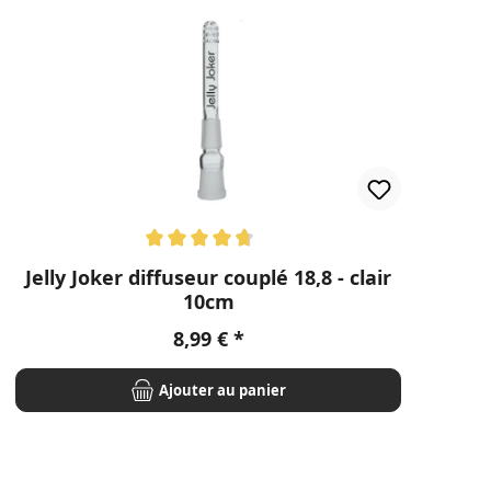
Note moyenne de 4.67 sur 5 étoiles
No
Jelly Joker diffuseur couplé 18,8 - clair
10cm
Prix régulier :
8,99 €
Ajouter au panier