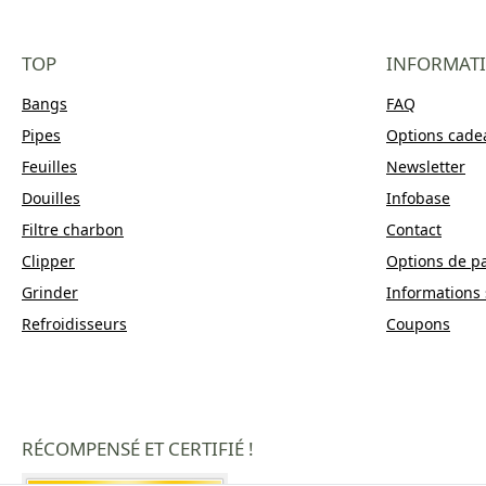
TOP
INFORMAT
Bangs
FAQ
Pipes
Options cade
Feuilles
Newsletter
Douilles
Infobase
Filtre charbon
Contact
Clipper
Options de p
Grinder
Informations 
Refroidisseurs
Coupons
RÉCOMPENSÉ ET CERTIFIÉ !