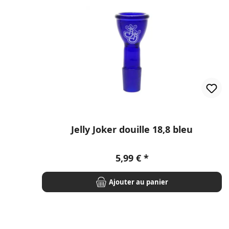
Ignorer la galerie de produits
Jelly Joker douille 18,8 bleu
Prix régulier :
5,99 €
Ajouter au panier